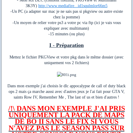
- Mon Kit DLC (contient filezilla, PKGView et Multimann
3K3Y)
http://www.mediafire...id1squlmlor66m5
-Un PC (a adapter sur mac je ne sais pas si pkgview ou autre existe
chez la pomme)
-Un moyen de relier votre ps3 a votre pc via ftp (ici je vais vous
expliquer avec multimann)
-15 minutes (ou plus)
I - Préparation
Mettez le fichier PKGView et votre pkg dans le même dossier (avec
uniquement vos 2 fichiers)
Dans mon exemple j'ai choisis le dlc appocalypse de call of duty black
ops 2 mais ça marche aussi avec d'autres jeux je l'ai fait pour GTA V,
saints Row IV, Remember Me , The last of us et bien d'autres !
/!\ DANS MON EXEMPLE J'AI PRIS
UNIQUEMENT LA PACK DE MAPS
DE BO II SANS LE FIX SI VOUS
N'AVEZ PAS LE SEASON PASS SUR