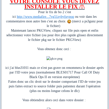
VOTRE CONSOLE VOUS DEVEZ
INSTALLER LE FIX /!\
Pour le fix de bo 2 c'est
ici
http://www.mediafire...7vg51zybyfuypoq
ou voir dans les
commentaires mon autre lien c'est au choix
(merci a ps3gunz pour
le fichier)
Maintenant lancez PKGView, cliquez sur file puis open et enfin
sélectionnez votre fichier (ou pour être plus rapide glissez directement
le fichier pkg sur le fichier PKGView)
Vous obtenez donc ceci :
ici j'ai blus31011 mais ce n'est pas grave on renommera le dossier après
par l'ID votre jeux (normalement BLES01717 Pour Call Of Duty
Black Ops II en version européenne)
Faites donc un clic droit sur le dossier comportant l'ID de votre jeu
puis faites extract to source folder puis patientez durant l'opération
(plus ou moins longue celons le dlc)
Vous obtiendrez alors ceci dans votre dossier :