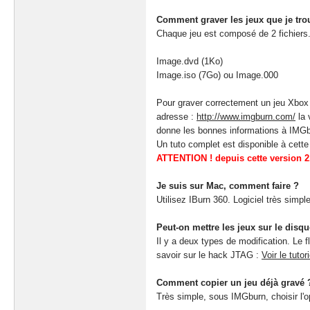
Comment graver les jeux que je trou
Chaque jeu est composé de 2 fichiers. 
Image.dvd (1Ko)
Image.iso (7Go) ou Image.000
Pour graver correctement un jeu Xbox 36
adresse :
http://www.imgburn.com/
la 
donne les bonnes informations à IMGb
Un tuto complet est disponible à cett
ATTENTION ! depuis cette version 2.5.
Je suis sur Mac, comment faire ?
Utilisez IBurn 360. Logiciel très simple
Peut-on mettre les jeux sur le dis
Il y a deux types de modification. Le f
savoir sur le hack JTAG :
Voir le tutor
Comment copier un jeu déjà gravé 
Très simple, sous IMGburn, choisir l'