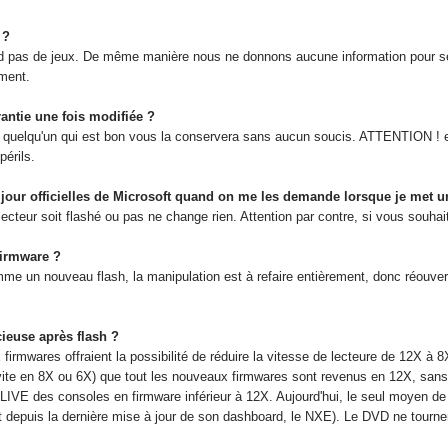
 ?
d pas de jeux. De même manière nous ne donnons aucune information pour se 
ment.
antie une fois modifiée ?
is quelqu'un qui est bon vous la conservera sans aucun soucis. ATTENTION
périls.
à jour officielles de Microsoft quand on me les demande lorsque je met 
lecteur soit flashé ou pas ne change rien. Attention par contre, si vous souhai
firmware ?
me un nouveau flash, la manipulation est à refaire entièrement, donc réouvertu
cieuse après flash ?
x firmwares offraient la possibilité de réduire la vitesse de lecteure de 12X à
ite en 8X ou 6X) que tout les nouveaux firmwares sont revenus en 12X, sans 
VE des consoles en firmware inférieur à 12X. Aujourd'hui, le seul moyen de re
ft depuis la dernière mise à jour de son dashboard, le NXE). Le DVD ne tourner