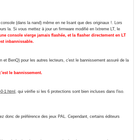
 console (dans la nand) même en ne lisant que des originaux !. Lors
urs la. Si vous mettez à jour un firmware modifié en Ixtreme LT, le
'une console vierge jamais flashée, et la flasher directement en LT
est inbannissable.
eOn et BenQ) pour les autres lecteurs, c'est le bannissement assuré de la
c'est le bannissement.
-0-1.html
, qui vérifie si les 6 protections sont bien incluses dans l'iso.
ilisez donc de préférence des jeux PAL. Cependant, certains éditeurs