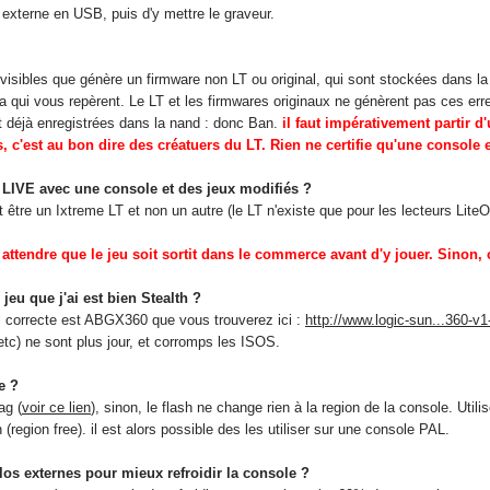
 externe en USB, puis d'y mettre le graveur.
visibles que génère un firmware non LT ou original, qui sont stockées dans la
a qui vous repèrent. Le LT et les firmwares originaux ne génèrent pas ces erre
nt déjà enregistrées dans la nand : donc Ban.
il faut impérativement partir d
s, c'est au bon dire des créatuers du LT. Rien ne certifie qu'une console 
x LIVE avec une console et des jeux modifiés ?
it être un Ixtreme LT et non un autre (le LT n'existe que pour les lecteurs Lit
attendre que le jeu soit sortit dans le commerce avant d'y jouer. Sinon, 
jeu que j'ai est bien Stealth ?
eul correcte est ABGX360 que vous trouverez ici :
http://www.logic-sun...360-v1
 etc) ne sont plus jour, et corromps les ISOS.
e ?
ag (
voir ce lien
), sinon, le flash ne change rien à la region de la console. Ut
n (region free). il est alors possible des les utiliser sur une console PAL.
ilos externes pour mieux refroidir la console ?