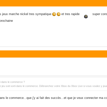
es jeux marche nickel tres sympatique
et tres rapide
super conse
 prochaine
rti dans le commerce ?
e le jeu soit sorti dans le commerce. Débranchez votre Xbox du Xbox Live si vous voulez y joue
i dans le commerce...que j'y ai fait des succès...et que je veux connecter ma 