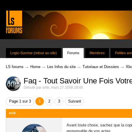
Logic-Sunrise (retour au site)
Forums
Membres
Petites a
→
→
→
→
LS forums
Home
Les Infos du site
Tutoriaux et Dossiers
Xbo
Faq - Tout Savoir Une Fois Vot
Débuté par
artik
,
mars 27 2008 19:40
Page 1 sur 3
1
2
3
Suivant
artik
Avant toute chose, sachez que la copie
responsable de vos actes.