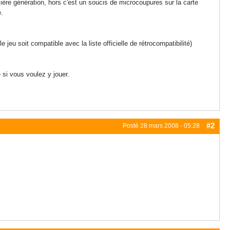
re génération, hors c'est un soucis de microcoupures sur la carte
e.
eu soit compatible avec la liste officielle de rétrocompatibilité)
 si vous voulez y jouer.
#2
Posté
28 mars 2008 - 05:28