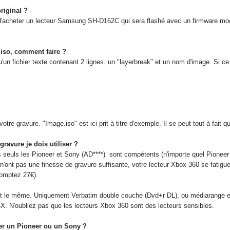
riginal ?
d'acheter un lecteur Samsung SH-D162C qui sera flashé avec un firmware mod
.
.iso, comment faire ?
u'un fichier texte contenant 2 lignes. un "layerbreak" et un nom d'image. Si ce d
votre gravure. "Image.iso" est ici prit à titre d'exemple. Il se peut tout à fait 
gravure je dois utiliser ?
seuls les Pioneer et Sony (AD****) sont compétents (n'importe quel Pioneer
n'ont pas une finesse de gravure suffisante, votre lecteur Xbox 360 se fatigue
omptez 27€).
st le même. Uniquement Verbatim double couche (Dvd+r DL), ou médiarange et 
. N'oubliez pas que les lecteurs Xbox 360 sont des lecteurs sensibles.
ser un Pioneer ou un Sony ?