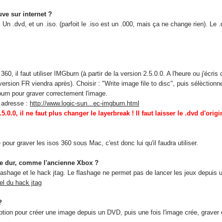
ve sur internet ?
Un .dvd, et un .iso. (parfoit le .iso est un .000, mais ça ne change rien). Le
0, il faut utiliser IMGburn (à partir de la version 2.5.0.0. A l'heure ou j'écris
version FR viendra après). Choisir : "Write image file to disc", puis sélèctionnez
urn pour graver correctement l'image.
e adresse :
http://www.logic-sun...ec-imgburn.html
0.0, il ne faut plus changer le layerbreak ! Il faut laisser le .dvd d'origin
 pour graver les isos 360 sous Mac, c'est donc lui qu'il faudra utiliser.
que dur, comme l'ancienne Xbox ?
lashage et le hack jtag. Le flashage ne permet pas de lancer les jeux depuis un
iel du hack jtag
?
option pour créer une image depuis un DVD, puis une fois l'image crée, graver