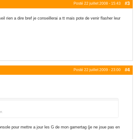
#3
Posté
22 juillet 2008 - 15:43
il rien a dire bref je conseillerai a tt mais pote de venir flasher leur
#4
Posté
22 juillet 2009 - 23:00
r.
console pour mettre a jour les G de mon gamertag (je ne joue pas en