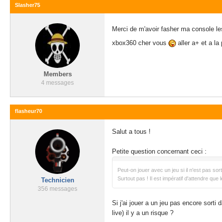
Slasher75
Merci de m'avoir fasher ma console l
xbox360 cher vous
aller a+ et a la
Members
4 messages
flasheur70
Salut a tous !
Petite question concernant ceci :
Peut-on jouer avec un jeu si il n'est pas so
Surtout pas ! Il est impératif d'attendre qu
Technicien
356 messages
Si j'ai jouer a un jeu pas encore sort
live) il y a un risque ?