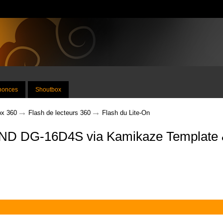
nnonces
Shoutbox
→
→
x 360
Flash de lecteurs 360
Flash du Lite-On
D DG-16D4S via Kamikaze Template & 