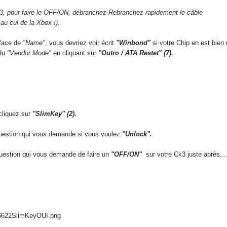
k3, pour faire le OFF/ON, débranchez-Rebranchez rapidement le câble
au cul de la Xbox !).
 face de
"Name"
, vous devriez voir écrit
"Winbond"
si votre Chip en est bien 
 du
"Vendor Mode"
en cliquant sur
"Outro / ATA Restet" (7).
liquez sur
"SlimKey"
(2).
uestion qui vous demande si vous voulez
"Unlock".
uestion
qui vous demande de faire un
"OFF/ON"
sur votre Ck3
juste après...