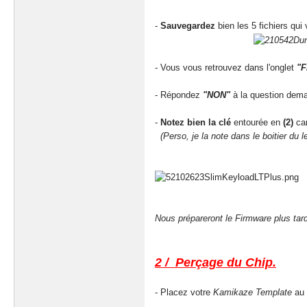
-
Sauvegardez
bien les 5 fichiers qui
- Vous vous retrouvez dans l'onglet
"F
- Répondez
"NON"
à la question dem
-
Notez bien la clé
entourée en
(2)
car
(Perso, je la note dans le boitier du le
Nous prépareront le Firmware plus tard..
2 / Perçage du Chip.
- Placez votre
Kamikaze Template
au 