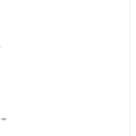
.
c un