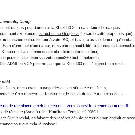
anchements, Dump
lement conçus pour démonter la Xbox360 Slim sans faire de marques
comment s'y prendre,
>>recherche Google<<
(je saute cette étape basique).
branchement du lecteur à votre PC, et travail plus rapidement qu'en étant
a d'une tour d'ordinateur, et niveau compatibilité, c'est casi indispensable
tor est aussi nécessaire afin d'alimenter le lecteur,
 pouvez l'alimenter via votre xbox360 tout simplement
le ADMI ou VGA pour ne pas que la Xbox360 ne s'éteigne toute seule.
e pcb)
mp, après avoir sauvegarder en lieu sûr la clé du Dump,
r le Chip et perso, je l'annote sur le boitier du lecteur en plus de la
mettra de remplacer le pcb du lecteur si vous loupez le perçage ou autres !!!
de réussite (Avec l'outils "Kamikaze Template") 90% !
et Outil spécial,
en faisant des repères afin de percer au bon endroit
et ave
hance pour que cela réussisse !