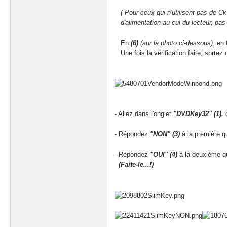
( Pour ceux qui n'utilisent pas de C
d'alimentation
au cul du lecteur, pas 
En
(6)
(sur la photo ci-dessous)
, en
Une fois la vérification faite, sortez
- Allez dans l'onglet
"DVDKey32" (1),
c
- Répondez
"NON" (3)
à la première q
- Répondez
"OUI" (4)
à la deuxième q
(Faite-le...!)