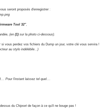
 vous seront proposés d'enregistrer :
irmware Tool 32"
,
andée,
(en
(1)
sur la photo ci-dessous).
 si vous perdez vos fichiers du Dump un jour, votre clé vous servira !
cteur au stylo indélébile...)
.. Pour l'instant laissez tel quel....
dessus du
Chipset
de façon à ce qu'il ne bouge pas !