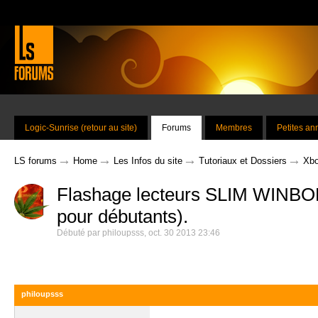
Logic-Sunrise (retour au site)
Forums
Membres
Petites a
→
→
→
→
LS forums
Home
Les Infos du site
Tutoriaux et Dossiers
Xbo
Flashage lecteurs SLIM WINBON
pour débutants).
Débuté par
philoupsss
,
oct. 30 2013 23:46
philoupsss