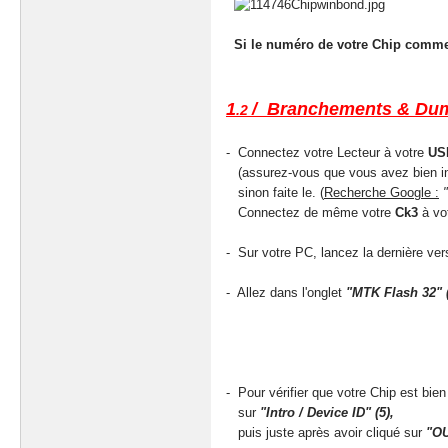
Si le numéro de votre Chip commen
1
/ Branchements & Du
.2
- Connectez votre Lecteur à votre
US
(assurez-vous que vous avez bien ind
sinon faite le. (
Recherche Google :
Connectez de même votre
Ck3
à vot
- Sur votre PC, lancez la dernière ver
- Allez dans l'onglet
"MTK Flash 32" 
- si votre lecteur n'a
au dessus à droite ou 
- Ensuite, coc
- Pour vérifier que votre Chip est bien
sur
"Intro / Device ID" (5),
puis juste après avoir cliqué sur
"OU