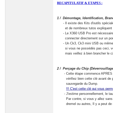
RECAPITULATIF & ETAPES :
1 / Démontage, Identification, Br
- Il existe des Kits d'outils spécia
et de nombreux tutos expliquent 
- Le X360 USB Pro est nécessaire au 
connecter directement sur un port Sat
- Un Ck3, Ck3 mini USB ou même Xtrac
si vous ne possédés pas ceci, vous
mais veillez à bien brancher le câb
2 / Perçage du Chip (Déverrouillag
- Cette étape commence APRES le Du
vérifiez bien cette clé avant de perce
sauvegarde du Dump.
!!! C'est cette clé qui vous per
- J'estime personnellement, le taux 
Par contre, si vous y allez sans c
dremel ou autres, Il y a peut de c