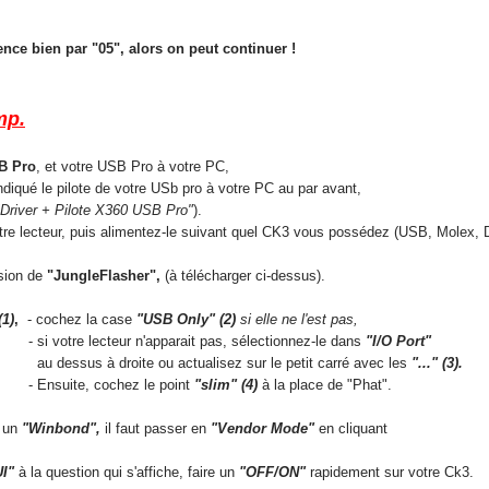
ce bien par "05", alors on peut continuer !
mp.
B Pro
, et votre USB Pro à votre PC,
iqué le pilote de votre USb pro à votre PC au par avant,
"Driver + Pilote X360 USB Pro"
).
re lecteur, puis alimentez-le suivant quel CK3 vous possédez (USB, Molex, D
sion de
"JungleFlasher",
(à télécharger ci-dessus).
(1)
,
- cochez la case
"USB Only" (2)
si elle ne l'est pas,
pparait pas, sélectionnez-le dans
"I/O Port"
actualisez sur le petit carré avec les
"..."
(3).
hez le point
"slim"
(4)
à la place de "Phat".
 un
"Winbond",
il faut passer en
"Vendor Mode"
en cliquant
I"
à la question qui s'affiche, faire un
"OFF/ON"
rapidement sur votre Ck3.