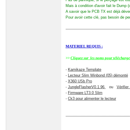
Mais à condition d'avoir fait le Dump (
A savoir que le PCB TX est déjà dévero
Pour avoir cette clé, pas besoin de pe
-------------------------------------------------------
MATERIEL REQUIS :
>>
Cliquez sur les noms pour télécharger
-
Kamikaze Template
-
Lecteur Slim Winbond (05) démonté
-
X360 USb Pro
-
JungleFlasherV0.1.96
ou
Vérifier
-
Firmware LT3.0 Slim
-
Ck3
pour alimenter le lecteur
-------------------------------------------------------