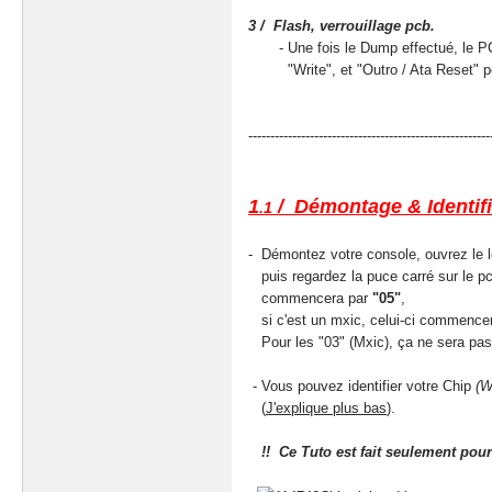
3 / Flash, verrouillage pcb.
- Une fois le Dump effectué, le PCB d
"Write", et "Outro / Ata Reset" pou
-------------------------------------------------------
1
/ Démontage & Identifi
.1
- Démontez votre console, ouvrez le le
puis regardez la puce carré sur le pc
commencera par
"05"
,
si c'est un mxic, celui-ci commencer
Pour les "03" (Mxic), ça ne sera pas 
- Vous pouvez identifier votre Chip
(W
(
J'explique plus bas
).
!! Ce Tuto est fait seulement pou