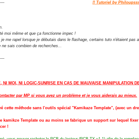
----------------------------------
!! Tutoriel by Philoupsss
m.
testé moi même et que ça fonctionne impec !
 je me rapel lorsque je débutais dans le flashage, certains tuto n'étaient pas 
e ne sais combien de recherches...
----
 NI MOI, NI LOGIC-SUNRISE EN CAS DE MAUVAISE MANIPULATION D
tacter par MP si vous avez un problème et je vous aiderais au mieux.
yé cette méthode sans l'outils spécial "Kamikaze Template", (avec un drem
 le kamikze Template ou au moins se fabrique un support sur lequel fixe
cer !
upé, vous pouver racheter le PCB du lecteur (PCB TX v1.1) afin de le remplace