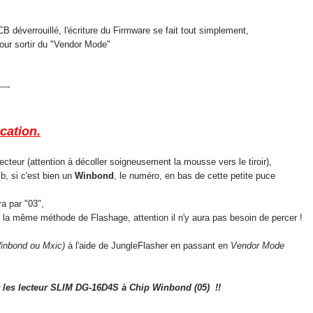
éverrouillé, l'écriture du Firmware se fait tout simplement,
r sortir du "Vendor Mode"
----
cation.
cteur (attention à décoller soigneusement la mousse vers le tiroir),
b, si c'est bien un
Winbond
, le numéro, en bas de cette petite puce
a par "03",
la même méthode de Flashage, attention il n'y aura pas besoin de percer !
inbond ou Mxic)
à l'aide de JungleFlasher en passant en
Vendor Mode
r les lecteur SLIM DG-16D4S à Chip Winbond (05) !!