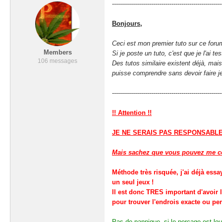
-------------------------
Bonjours,
Ceci est mon premier tuto sur ce foru
Members
Si je poste un tuto, c'est que je l'ai 
106 messages
Des tutos similaire existent déjà, mais
puisse comprendre sans devoir faire j
-------------------------------------------------------
!! Attention !!
JE NE SERAIS PAS RESPONSABLE,
Mais sachez que vous pouvez me con
Méthode très risquée, j'ai déjà essa
un seul jeux !
Il est donc TRES important d'avoir
pour trouver l'endrois exacte ou per
Pas de pannique, si le perçage est lo