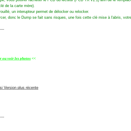
clé de la carte mère).
uillé, un interupteur permet de délocker ou relocker.
rcer, donc le Dump se fait sans risques, une fois cette clé mise à l'abris, vot
----
 ou voir les photos
<<
 si Version plus récente
----