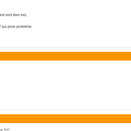
rest sont bien mis.
2 qui pose probléme.
nt ?^^