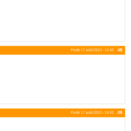
#8
Posté
17 août 2013 - 14:40
#9
Posté
17 août 2013 - 14:42