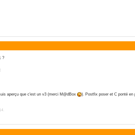
1 ?
:
e suis aperçu que c'est un v3 (merci M@dBox
). Postfix poser et C ponté en
14.