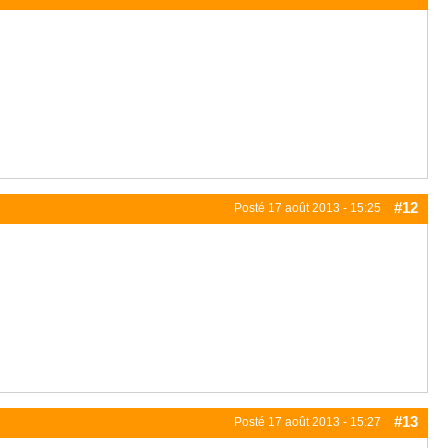
#12
Posté
17 août 2013 - 15:25
#13
Posté
17 août 2013 - 15:27