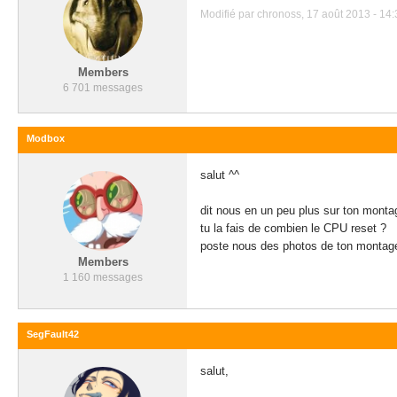
Modifié par chronoss, 17 août 2013 - 14:
Members
6 701 messages
Modbox
salut ^^
dit nous en un peu plus sur ton monta
tu la fais de combien le CPU reset ?
poste nous des photos de ton montage
Members
1 160 messages
SegFault42
salut,