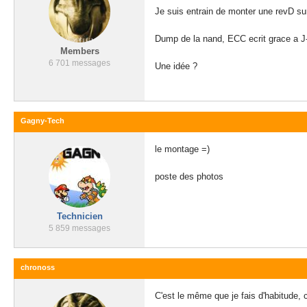
Je suis entrain de monter une revD su
Dump de la nand, ECC ecrit grace a J
Members
6 701 messages
Une idée ?
Gagny-Tech
le montage =)
poste des photos
Technicien
5 859 messages
chronoss
C'est le même que je fais d'habitude,