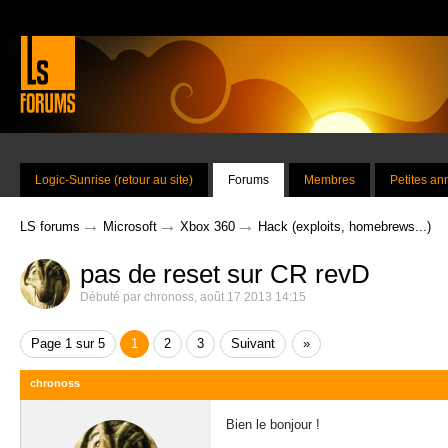
Logic-Sunrise (retour au site)
Forums
Membres
Petites a
→
→
→
LS forums
Microsoft
Xbox 360
Hack (exploits, homebrews...)
pas de reset sur CR revD
Débuté par
chronoss
,
août 17 2013 14:15
Page 1 sur 5
1
2
3
Suivant
»
chronoss
Bien le bonjour !