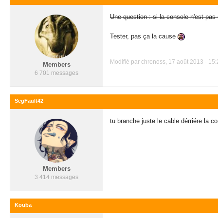
Une question : si la console n'est pa
Tester, pas ça la cause
Modifié par chronoss, 17 août 2013 - 15:
Members
6 701 messages
SegFault42
tu branche juste le cable dérriére la c
Members
3 414 messages
Kouba