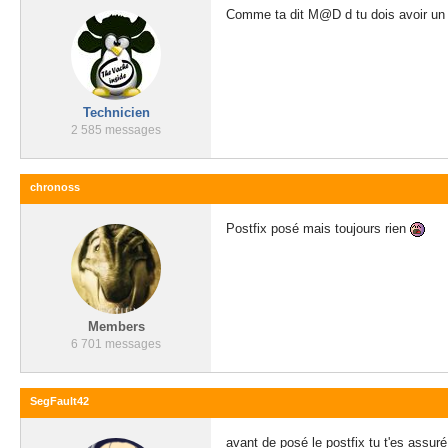
Comme ta dit M@D d tu dois avoir un c
Technicien
2 585 messages
chronoss
Postfix posé mais toujours rien
Members
6 701 messages
SegFault42
avant de posé le postfix tu t'es assur