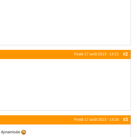
#2
Posté
17 août 2013 - 14:21
#3
Posté
17 août 2013 - 14:28
re dynamisée