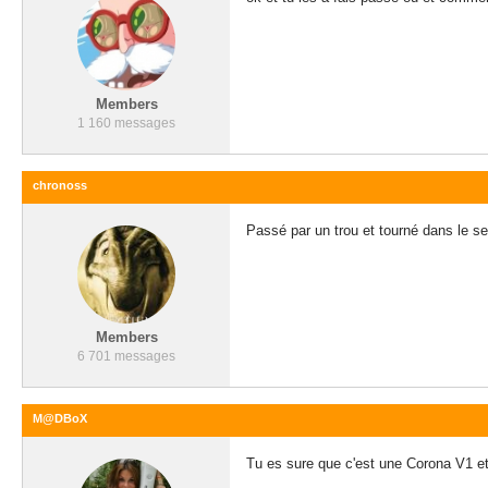
Members
1 160 messages
chronoss
Passé par un trou et tourné dans le s
Members
6 701 messages
M@DBoX
Tu es sure que c'est une Corona V1 e