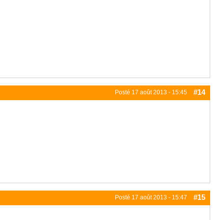
#14
Posté
17 août 2013 - 15:45
#15
Posté
17 août 2013 - 15:47