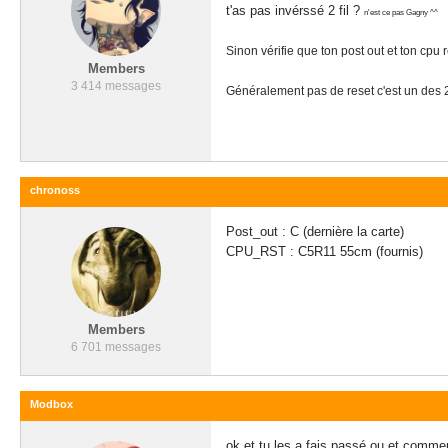
t'as pas invérssé 2 fil ?
n'est ce pas Gagny ^^
Sinon vérifie que ton post out et ton cpu 
Members
3 414 messages
Généralement pas de reset c'est un des 
chronoss
Post_out : C (dernière la carte)
CPU_RST : C5R11 55cm (fournis)
Members
6 701 messages
Modbox
ok et tu les a fais passé ou et comme