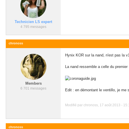
Technicien LS expert
4 795 messages
chronoss
Hynix KOR sur la nand, n'est pas la v
La nand ressemble a celle du premier 
Members
6 701 messages
Edit : en démontant le ventillo, je m
Modifié par chronoss, 17 août 2013 - 15:
chronoss