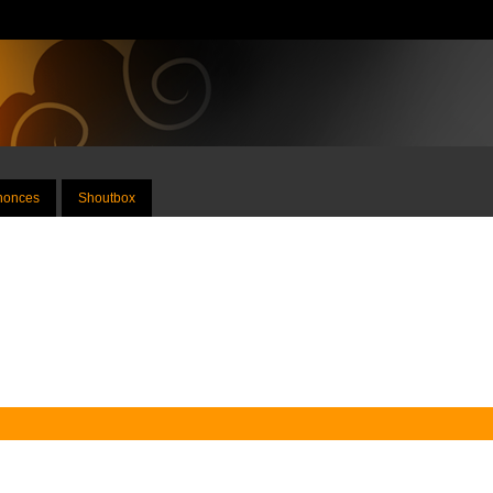
nnonces
Shoutbox