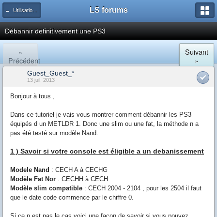
LS forums
← Utilisation de sa console
Débannir definitivement une PS3
«
Suivant
Précédent
»
Guest_Guest_*
13 juil. 2013
Bonjour à tous ,
Dans ce tutoriel je vais vous montrer comment débannir les PS3
équipés d un METLDR 1. Donc une slim ou une fat, la méthode n a
pas été testé sur modèle Nand.
1 ) Savoir si votre console est éligible a un debanissement
Modele Nand
: CECH A à CECHG
Modèle Fat Nor
: CECHH à CECH
Modèle slim compatible
: CECH 2004 - 2104 , pour les 2504 il faut
que le date code commence par le chiffre 0.
Si ce n est pas le cas voici une façon de savoir si vous pouvez