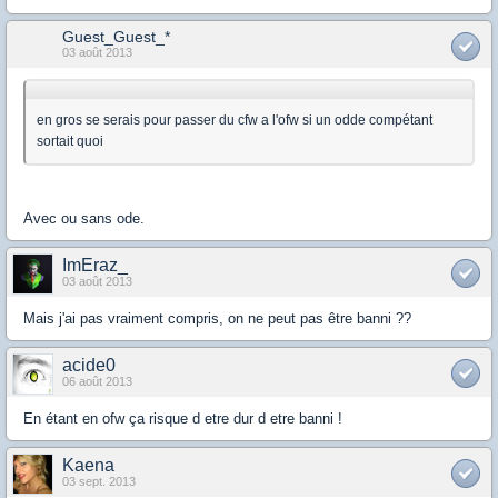
Guest_Guest_*
03 août 2013
en gros se serais pour passer du cfw a l'ofw si un odde compétant
sortait quoi
Avec ou sans ode.
ImEraz_
03 août 2013
Mais j'ai pas vraiment compris, on ne peut pas être banni ??
acide0
06 août 2013
En étant en ofw ça risque d etre dur d etre banni !
Kaena
03 sept. 2013