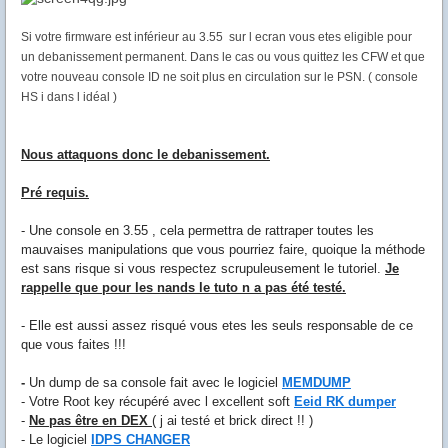
Si votre firmware est inférieur au 3.55 sur l ecran vous etes eligible pour
un debanissement permanent. Dans le cas ou vous quittez les CFW et que
votre nouveau console ID ne soit plus en circulation sur le PSN. ( console
HS i dans l idéal )
Nous attaquons donc le debanissement.
Pré requis.
- Une console en 3.55 , cela permettra de rattraper toutes les
mauvaises manipulations que vous pourriez faire, quoique la méthode
est sans risque si vous respectez scrupuleusement le tutoriel.
Je
rappelle que pour les nands le tuto n a pas été testé.
- Elle est aussi assez risqué vous etes les seuls responsable de ce
que vous faites !!!
-
Un dump de sa console fait avec le logiciel
MEMDUMP
- Votre Root key récupéré avec l excellent soft
Eeid RK dumper
-
Ne pas être en DEX
( j ai testé et brick direct !! )
- Le logiciel
IDPS CHANGER