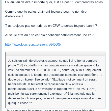
Lol au lieu de dire n importe quoi, suit ce post tu comprendras apres.
Comme quoi tu parles vraiment toujours pour ne rien dire
d'interessant.
T as toujours pas compris qu en CFW tu serais toujours banni ?
Aussi le titre du tuto est clair debannir definitivement une PS3
http://www.logic-sun...e-2#entry640005
Je suis en train de checker, c est pour ca que j ai retirer la derniere
photo ^^.@ vicodulTu n a rien compris mais ce n est pas grave :-),La
valeur a chercher et 00 00 00 01 00 85, pourquoi j ai mis uniquement
celle la, puisque le tutoriel est destiné aux consoles cex européene, je
doute qu un koréen lise ce tuto ^^Explique moi comment on serait
banni ensuite, le but etant de repasser en OFW apres la
manipulation.Aussi je ne vois pas le rapport avec une PS3 HS ^^,
mais bon tu vas surement me l expliquer :)PS la methode que tu
decris ne fonctionne pas, ca serait bien que tu essaye avant d ecricre
quelque chose ^^
Je ne vois pas le rapport, ce que tu as ecrit ce sont bien des