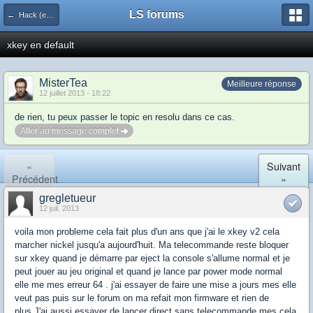
LS forums
← Hack (exploits, homebrews...)
xkey en default
MisterTea
Meilleure réponse
12 juillet 2013 - 18:22
de rien, tu peux passer le topic en resolu dans ce cas.
Aller au message complet
«
Suivant
Précédent
»
gregletueur
12 juil. 2013
voila mon probleme cela fait plus d'un ans que j'ai le xkey v2 cela
marcher nickel jusqu'a aujourd'huit. Ma telecommande reste bloquer
sur xkey quand je démarre par eject la console s'allume normal et je
peut jouer au jeu original et quand je lance par power mode normal
elle me mes erreur 64 . j'ai essayer de faire une mise a jours mes elle
veut pas puis sur le forum on ma refait mon firmware et rien de
plus.J'ai aussi essayer de lancer direct sans telecommande mes cela