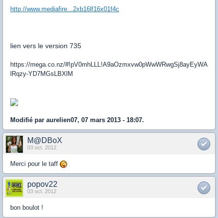
http://www.mediafire...2xb16lf16x01f4c
lien vers le version 735
https://mega.co.nz/#!pV0mhLLL!A9aOzmxvw0pWwWRwgSj8ayEyWA
lRqzy-YD7MGsLBXlM
Modifié par aurelien07, 07 mars 2013 - 18:07.
M@DBoX
03 oct. 2012
Merci pour le taff
popov22
03 oct. 2012
bon boulot !