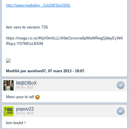
http://www.mediafire...2xb16lf16x01f4c
lien vers le version 735
https://mega.co.nz/#!pV0mhLLL!A9aOzmxvw0pWwWRwgSj8ayEyWA
lRqzy-YD7MGsLBXlM
Modifié par aurelien07, 07 mars 2013 - 18:07.
M@DBoX
03 oct. 2012
Merci pour le taff
popov22
03 oct. 2012
bon boulot !