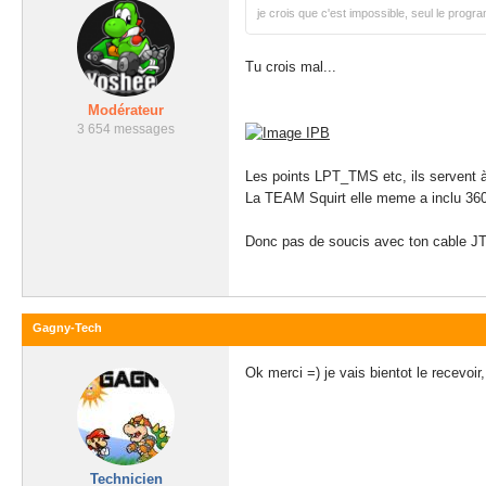
je crois que c'est impossible, seul le progra
Tu crois mal...
Modérateur
3 654 messages
Les points LPT_TMS etc, ils servent 
La TEAM Squirt elle meme a inclu 36
Donc pas de soucis avec ton cable 
Gagny-Tech
Ok merci =) je vais bientot le recevoi
Technicien