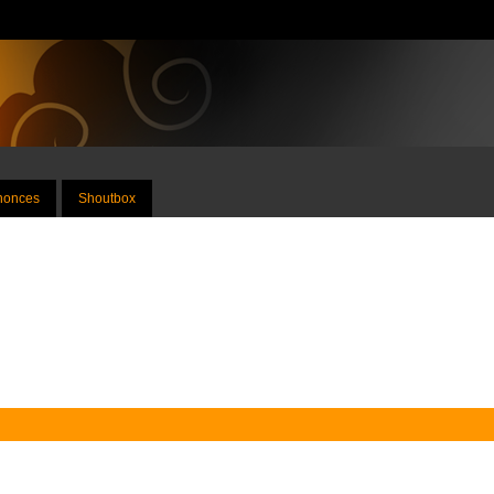
nnonces
Shoutbox