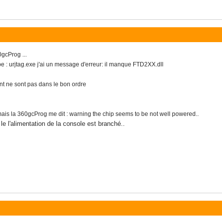
gcProg ...
pe : urjtag.exe j'ai un message d'erreur: il manque FTD2XX.dll
nt ne sont pas dans le bon ordre
mais la
360gcProg me dit : warning the chip seems to be not well powered..
 le l'alimentation de la console est branché..