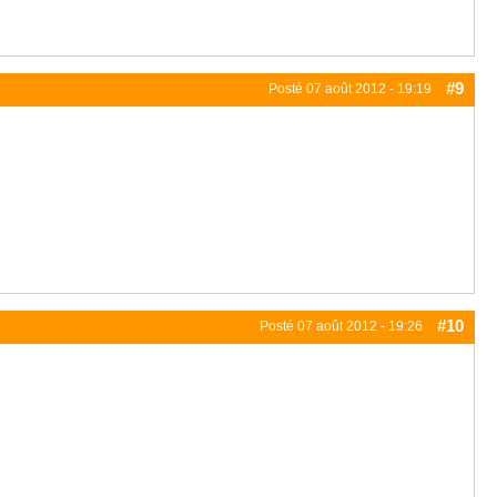
#9
Posté
07 août 2012 - 19:19
#10
Posté
07 août 2012 - 19:26