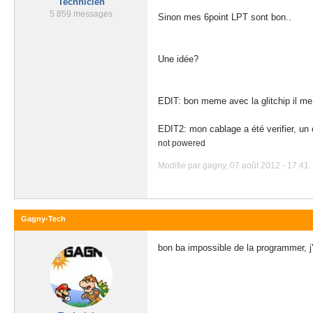
Technicien
5 859 messages
Sinon mes 6point LPT sont bon..
Une idée?
EDIT: bon meme avec la glitchip il me
EDIT2: mon cablage a été verifier, un c
not powered
Modifié par gagny, 07 août 2012 - 17:41.
Gagny-Tech
bon ba impossible de la programmer, 