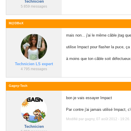
Technicien
5 859 messages
M@DBoX
mais non... j'ai le même câble jtag que
utilise Impact pour flasher la puce, ç
à moins que ton câble soit défectueux.
Technicien LS expert
4 795 messages
Gagny-Tech
bon je vais essayer Impact
Par contre j'ai jamais utilisé Impact, c'
Modifié par gagny, 07 août 2012 - 19:26.
Technicien