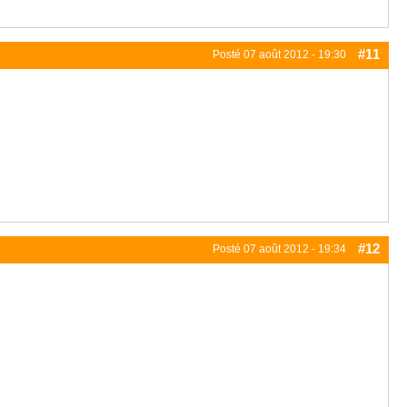
#11
Posté
07 août 2012 - 19:30
#12
Posté
07 août 2012 - 19:34