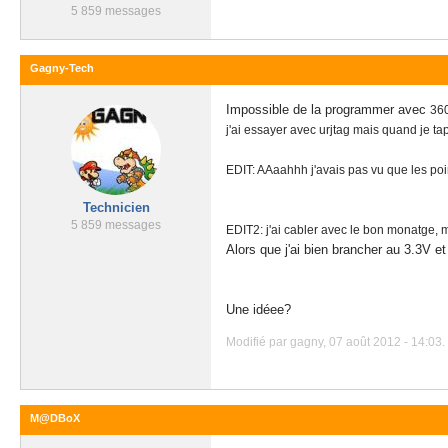
5 859 messages
Gagny-Tech
Impossible de la programmer avec
360
j'ai essayer avec urjtag mais quand je ta
EDIT: AAaahhh j'avais pas vu que les poi
Technicien
5 859 messages
EDIT2: j'ai cabler avec le bon monatge, 
Alors que j'ai bien brancher au 3.3V et
Une idéee?
Modifié par gagny, 07 août 2012 - 14:03.
M@DBoX