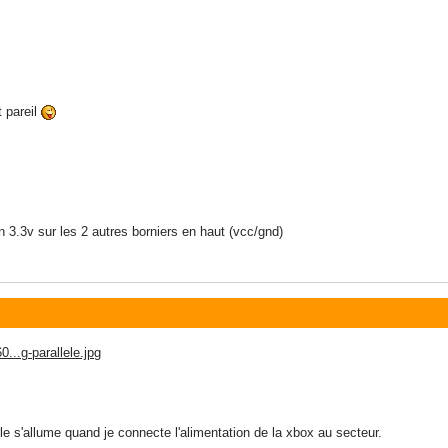
t pareil
n 3.3v sur les 2 autres borniers en haut (vcc/gnd)
...g-parallele.jpg
elle s'allume quand je connecte l'alimentation de la xbox au secteur.