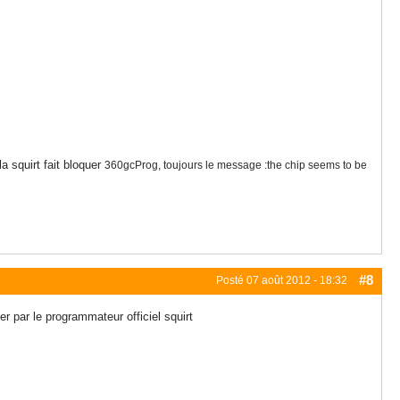
a squirt fait bloquer
360gcProg, toujours le message :
the chip seems to be
#8
Posté
07 août 2012 - 18:32
r par le programmateur officiel squirt