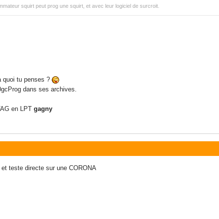
mmateur squirt peut prog une squirt, et avec leur logiciel de surcroit.
à quoi tu penses ?
0gcProg dans ses archives.
JTAG en LPT
gagny
r, et teste directe sur une CORONA