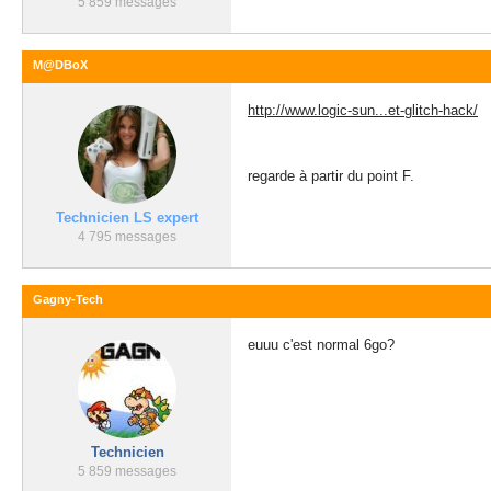
5 859 messages
M@DBoX
http://www.logic-sun...et-glitch-hack/
regarde à partir du point F.
Technicien LS expert
4 795 messages
Gagny-Tech
euuu c'est normal 6go?
Technicien
5 859 messages