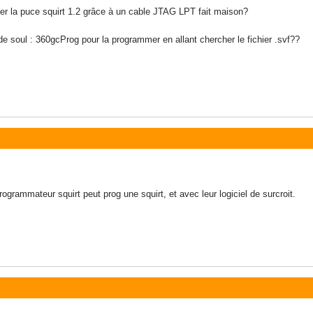
er la puce squirt 1.2 grâce à un cable JTAG LPT fait maison?
el de soul : 360gcProg pour la programmer en allant chercher le fichier .svf??
programmateur squirt peut prog une squirt, et avec leur logiciel de surcroit.