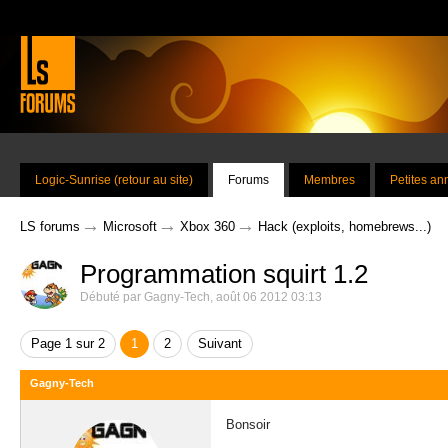
Logic-Sunrise (retour au site)
Forums
Membres
Petites a
→
→
→
LS forums
Microsoft
Xbox 360
Hack (exploits, homebrews...)
Programmation squirt 1.2
Débuté par
Gagny-Tech
,
août 06 2012 03:13
Page 1 sur 2
1
2
Suivant
Gagny-Tech
Bonsoir