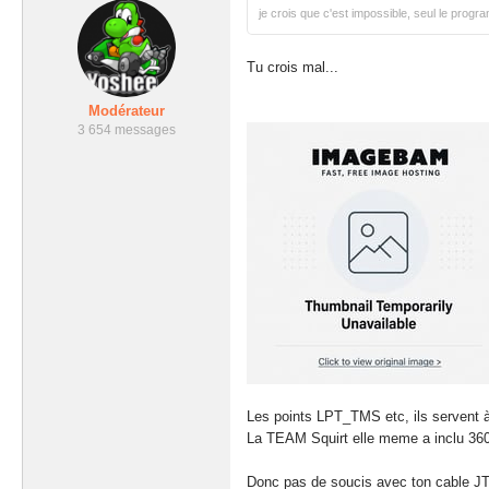
je crois que c'est impossible, seul le progra
Tu crois mal...
Modérateur
3 654 messages
Les points LPT_TMS etc, ils servent 
La TEAM Squirt elle meme a inclu 36
Donc pas de soucis avec ton cable 