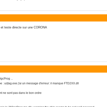
r, et teste directe sur une CORONA
gcProg ...
pe : urjtag.exe j'ai un message d'erreur: il manque FTD2XX.dll
nt ne sont pas dans le bon ordre