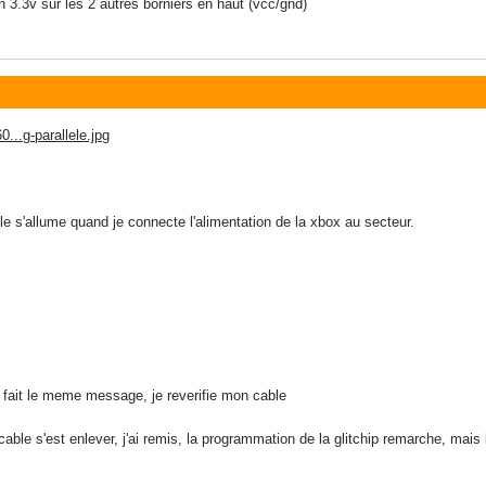
n 3.3v sur les 2 autres borniers en haut (vcc/gnd)
...g-parallele.jpg
elle s'allume quand je connecte l'alimentation de la xbox au secteur.
 fait le meme message, je reverifie mon cable
able s'est enlever, j'ai remis, la programmation de la glitchip remarche, mais l