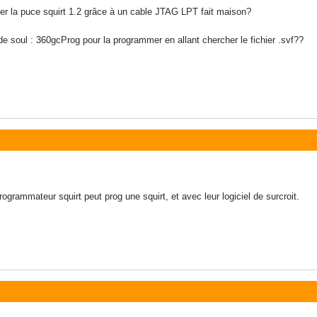
er la puce squirt 1.2 grâce à un cable JTAG LPT fait maison?
el de soul : 360gcProg pour la programmer en allant chercher le fichier .svf??
programmateur squirt peut prog une squirt, et avec leur logiciel de surcroit.