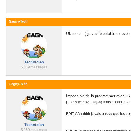
Gagny-Tech
Ok merci =) je vais bientot le recevoi
Technicien
5 859 messages
Gagny-Tech
Impossible de la programmer avec
360
j'ai essayer avec urjtag mais quand je ta
EDIT: AAaahhh j'avais pas vu que les poi
Technicien
5 859 messages