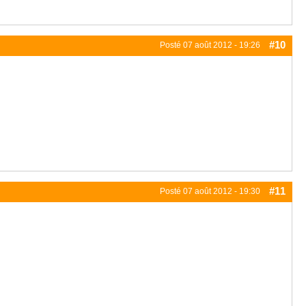
#10
Posté
07 août 2012 - 19:26
#11
Posté
07 août 2012 - 19:30