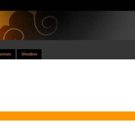
nnonces
Shoutbox