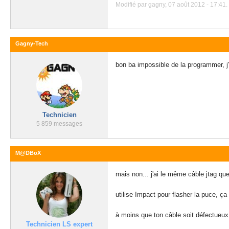
Modifié par gagny, 07 août 2012 - 17:41.
Gagny-Tech
bon ba impossible de la programmer, 
Technicien
5 859 messages
M@DBoX
mais non... j'ai le même câble jtag que
utilise Impact pour flasher la puce, ç
à moins que ton câble soit défectueux.
Technicien LS expert