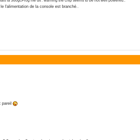
mais la
360gcProg me dit : warning the chip seems to be not well powered..
 le l'alimentation de la console est branché..
t pareil