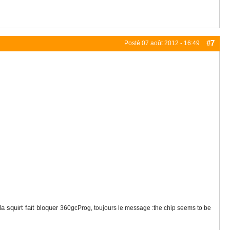
#7
Posté
07 août 2012 - 16:49
a squirt fait bloquer
360gcProg, toujours le message :
the chip seems to be