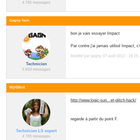
4 795 messages
Gagny-Tech
bon je vais essayer Impact
Par contre j'ai jamais utilisé Impact, c'
Modifié par gagny, 07 août 2012 - 19:26.
Technicien
5 859 messages
M@DBoX
http://www.logic-sun...et-glitch-hack/
regarde à partir du point F.
Technicien LS expert
4 795 messages