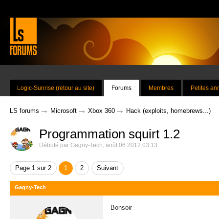
Logic-Sunrise (retour au site)
Forums
Membres
Petites a
→
→
→
LS forums
Microsoft
Xbox 360
Hack (exploits, homebrews...)
Programmation squirt 1.2
Débuté par
Gagny-Tech
,
août 06 2012 03:13
Page 1 sur 2
1
2
Suivant
Gagny-Tech
Bonsoir