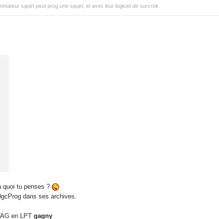
mmateur squirt peut prog une squirt, et avec leur logiciel de surcroit.
à quoi tu penses ?
0gcProg dans ses archives.
JTAG en LPT
gagny