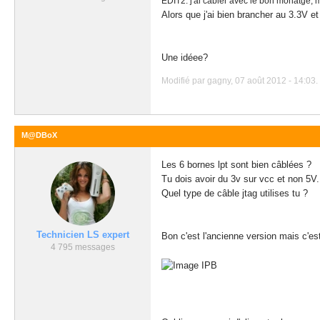
EDIT2: j'ai cabler avec le bon monatge, 
Alors que j'ai bien brancher au 3.3V et
Une idéee?
Modifié par gagny, 07 août 2012 - 14:03.
M@DBoX
Les 6 bornes lpt sont bien câblées ?
Tu dois avoir du 3v sur vcc et non 5V.
Quel type de câble jtag utilises tu ?
Technicien LS expert
Bon c'est l'ancienne version mais c'es
4 795 messages