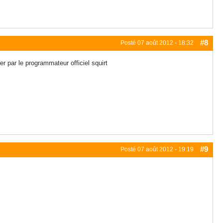
#8
Posté
07 août 2012 - 18:32
r par le programmateur officiel squirt
#9
Posté
07 août 2012 - 19:19