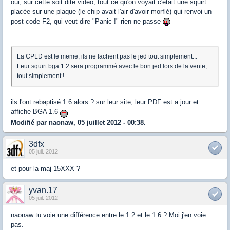
oui, sur cette soit dite vidéo, tout ce qu'on voyait c'etait une squirt
placée sur une plaque (le chip avait l'air d'avoir morflé) qui renvoi un
post-code F2, qui veut dire "Panic !" rien ne passe
La CPLD est le meme, ils ne lachent pas le jed tout simplement...
Leur squirt bga 1.2 sera programmé avec le bon jed lors de la vente,
tout simplement !
ils l'ont rebaptisé 1.6 alors ? sur leur site, leur PDF est a jour et
affiche BGA 1.6
Modifié par naonaw, 05 juillet 2012 - 00:38.
3dfx
05 juil. 2012
et pour la maj 15XXX ?
yvan.17
05 juil. 2012
naonaw tu voie une différence entre le 1.2 et le 1.6 ? Moi j'en voie
pas.