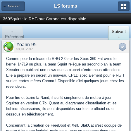
LS forums
← News et actualités postées sur LS
360Squirt : le RHG sur Corona est disponible
«
Suivant
Précédent
»
Yoann-95
04 juil. 2012
Comme pour la release du RHG 2.0 sur les Xbox 360 Fat avec le
kernel 14719 ou plus, la team Squirt relègue au second plan la team
Xecuter en publiant une news que la plupart d'entre nous attendions.
Elle a préparé en secret un nouveau CPLD spécialement pour le RGH
sur les cartes mères Corona ! Disponible d'ici quelques jours chez les
revendeurs.
Pour lire et écrire la Nand, il suffit simplement de mettre à jour
Squirter en version 0.7b. Quant au diagramme d'installation et les
fichiers nécessaires, ils sont disponibles sur le site officiel ou ci-
dessous en téléchargement.
Concernant la création de FreeBoot et Xell, BlakCat s'est occupé de
mettre à jour son logiciel, mais nous vous en parlerons dans une