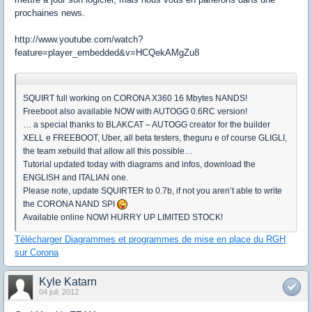
prochaines news.
http://www.youtube.com/watch?
feature=player_embedded&v=HCQekAMgZu8
SQUIRT full working on CORONA X360 16 Mbytes NANDS!
Freeboot also available NOW with AUTOGG 0.6RC version!
… a special thanks to BLAKCAT – AUTOGG creator for the builder
XELL e FREEBOOT, Uber, all beta testers, theguru e of course GLIGLI,
the team xebuild that allow all this possible…
Tutorial updated today with diagrams and infos, download the
ENGLISH and ITALIAN one.
Please note, update SQUIRTER to 0.7b, if not you aren’t able to write
the CORONA NAND SPI
Available online NOW! HURRY UP LIMITED STOCK!
Télécharger Diagrammes et programmes de mise en place du RGH
sur Corona
Kyle Katarn
04 juil. 2012