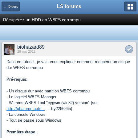
LS forums
← Divers
Récupérez un HDD en WBFS corrompu
biohazard89
29 mai 2012
Dans ce tutoriel, je vais vous expliquer comment récupérer un disque
dur WBFS corrompu.
Pré-requis:
- Un disque dur avec partition WBFS corrompu
- Le logiciel WBFS Manager
- Wiimms WBFS Tool "cygwin (win32) version" (sur
http://gbatemp.net/i...
... try2286365)
- La console Windows
- Tout se passe sous Windows
Première étape :