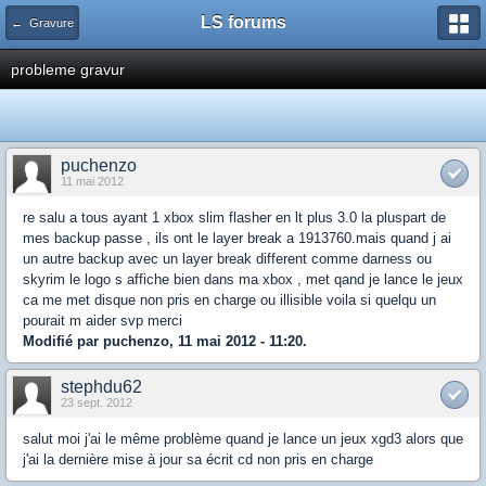
LS forums
← Gravure
probleme gravur
puchenzo
11 mai 2012
re salu a tous ayant 1 xbox slim flasher en lt plus 3.0 la pluspart de
mes backup passe , ils ont le layer break a 1913760.mais quand j ai
un autre backup avec un layer break different comme darness ou
skyrim le logo s affiche bien dans ma xbox , met qand je lance le jeux
ca me met disque non pris en charge ou illisible voila si quelqu un
pourait m aider svp merci
Modifié par puchenzo, 11 mai 2012 - 11:20.
stephdu62
23 sept. 2012
salut moi j'ai le même problème quand je lance un jeux xgd3 alors que
j'ai la dernière mise à jour sa écrit cd non pris en charge