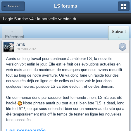
LS forums
← News et actualités postées sur LS
Logic Sunrise v4 : la nouvelle version du...
«
Suivant
Précédent
»
artik
29 mars 2012
Après un long travail pour continuer à améliorer LS, la nouvelle
version voit enfin le jour. Elle est le fruit des évolutions actuelles en
web mais aussi du maximum de remarques que nous avons recueilli
tout au long de notre aventure. On va donc faire un rapide tour des
nouveautés déjà en ligne et de celles qui vont voir le jour dans
quelques heures, puisque LS va être évolutif, et ce dès demain.
On commence donc par rassurer tout le monde : non, LS n'a pas été
hacké
Notre phrase aurait pu tout aussi bien être "LS is dead, long
life to LS" !, ce qui sous-entendait bien sur un renouveau du site qui a
été temporairement mis off le temps de tester en ligne les nouvelles
fonctionnalités.
Les nouveautés