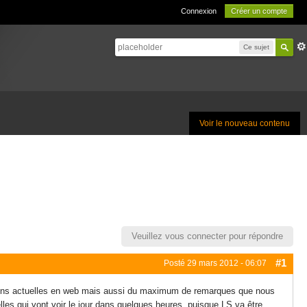
Connexion
Créer un compte
Ce sujet
Voir le nouveau contenu
Veuillez vous connecter pour répondre
#1
Posté
29 mars 2012 - 06:07
volutions actuelles en web mais aussi du maximum de remarques que nous
lles qui vont voir le jour dans quelques heures, puisque LS va être