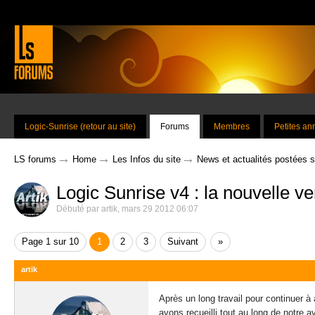
Logic-Sunrise (retour au site)
Forums
Membres
Petites a
→
→
→
LS forums
Home
Les Infos du site
News et actualités postées 
Logic Sunrise v4 : la nouvelle ve
Débuté par
artik
,
mars 29 2012 06:07
Page 1 sur 10
1
2
3
Suivant
»
artik
Après un long travail pour continuer à
avons recueilli tout au long de notre 