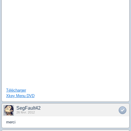
Télécharger
Xkey
Menu DVD
SegFault42
26 févr. 2012
merci