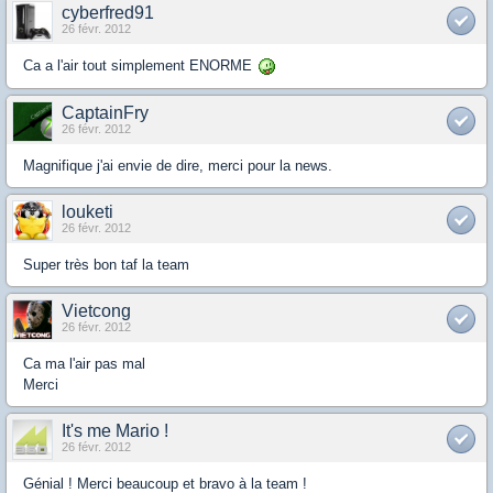
cyberfred91
26 févr. 2012
Ca a l'air tout simplement ENORME
CaptainFry
26 févr. 2012
Magnifique j'ai envie de dire, merci pour la news.
louketi
26 févr. 2012
Super très bon taf la team
Vietcong
26 févr. 2012
Ca ma l'air pas mal
Merci
It's me Mario !
26 févr. 2012
Génial ! Merci beaucoup et bravo à la team !