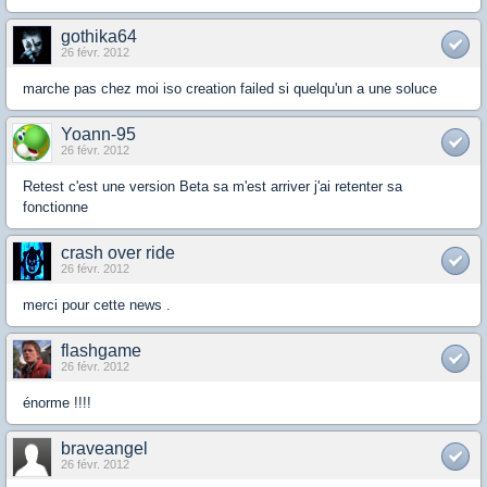
gothika64
26 févr. 2012
marche pas chez moi iso creation failed si quelqu'un a une soluce
Yoann-95
26 févr. 2012
Retest c'est une version Beta sa m'est arriver j'ai retenter sa
fonctionne
crash over ride
26 févr. 2012
merci pour cette news .
flashgame
26 févr. 2012
énorme !!!!
braveangel
26 févr. 2012