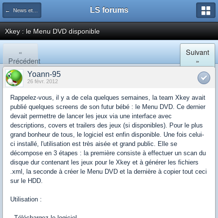
LS forums
← News et actualités postées sur LS
Xkey : le Menu DVD disponible
«
Suivant
Précédent
»
Yoann-95
26 févr. 2012
Rappelez-vous, il y a de cela quelques semaines, la
team
Xkey
avait
publié quelques
screens
de son futur bébé : le Menu DVD. Ce dernier
devait permettre de lancer les jeux via une interface avec
descriptions,
covers
et
trailers
des jeux (si disponibles). Pour le plus
grand bonheur de tous, le logiciel est enfin disponible. Une fois celui-
ci installé, l'utilisation est très aisée et grand public. Elle se
décompose en 3 étapes : la première consiste à effectuer un
scan
du
disque dur contenant les jeux pour le
Xkey
et à générer les fichiers
.
xml
, la seconde à créer le Menu DVD et la dernière à copier tout ceci
sur le HDD.
Utilisation :
-
Téléchargez
le logiciel.