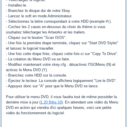
- Installez-le.
- Branchez le disque dur de votre Xkey.
- Lancez le
soft
en mode Administrateur.
- Sélectionnez la lettre correspondant à votre HDD (exemple H:).
- Cochez les 2 cases en-dessous du choix du thème si vous
souhaitez
télécharger
les
Artworks
et les
trailers.
- Cliquez sur le bouton "Scan ISOS".
- Une fois la première étape terminée,
cliquez
sur "
Start
DVD Styler"
et laissez le logiciel travailler.
- Une fois cette étape finie,
cliquez
cette fois-ci sur "
Copy
To
Drive".
- La création du Menu DVD va se faire.
- Modifiez maintenant votre
xkey
.
cfg
: désactivez
l'ISOMenu
(N) et
activez le Menu DVD (Y).
- Branchez votre HDD sur la console.
- Éjectez le lecteur. La console affichera logiquement "Lire le DVD".
- Appuyez donc sur "A" pour que le Menu DVD se lance.
Pour utiliser le menu DVD, il vous faudra tout de même posséder la
dernière mise à jour (
1.20 Bêta 10
). En attendant une vidéo du Menu
DVD en action qui viendra d'ici quelques heures, voici une petite
vidéo du fonctionnement du logiciel.