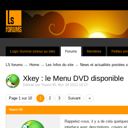
Logic-Sunrise (retour au site)
Forums
Membres
Petites a
→
→
→
LS forums
Home
Les Infos du site
News et actualités postées 
Xkey : le Menu DVD disponible
Débuté par
Yoann-95
,
févr. 26 2012 18:15
Page 1 sur 10
1
2
3
Suivant
»
Yoann-95
Rappelez-vous, il y a de cela quelque
interface avec descriptions,
covers
et