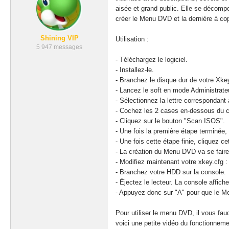
aisée et grand public. Elle se décomp
créer le Menu DVD et la dernière à cop
Shining VIP
Utilisation :
5 947 messages
-
Téléchargez
le logiciel.
- Installez-le.
- Branchez le disque dur de votre Xke
- Lancez le
soft
en mode Administrateu
- Sélectionnez la lettre correspondant
- Cochez les 2 cases en-dessous du 
- Cliquez sur le bouton "Scan ISOS".
- Une fois la première étape terminée,
- Une fois cette étape finie,
cliquez
cet
- La création du Menu DVD va se faire
- Modifiez maintenant votre
xkey
.
cfg
:
- Branchez votre HDD sur la console.
- Éjectez le lecteur. La console affich
- Appuyez donc sur "A" pour que le 
Pour utiliser le menu DVD, il vous fau
voici une petite vidéo du fonctionnemen