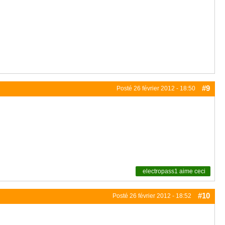
#9
Posté
26 février 2012 - 18:50
electropass1
aime ceci
#10
Posté
26 février 2012 - 18:52