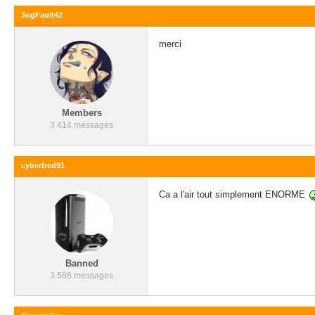
SegFault42
merci
Members
3 414 messages
cyberfred91
Ca a l'air tout simplement ENORME
Banned
3 586 messages