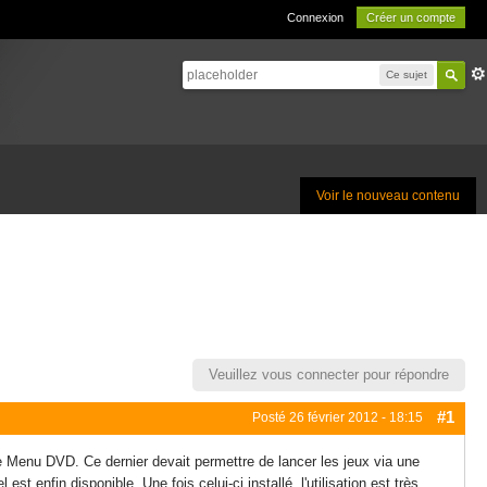
Connexion
Créer un compte
Ce sujet
Voir le nouveau contenu
Veuillez vous connecter pour répondre
#1
Posté
26 février 2012 - 18:15
e Menu DVD. Ce dernier devait permettre de lancer les jeux via une
est enfin disponible. Une fois celui-ci installé, l'utilisation est très