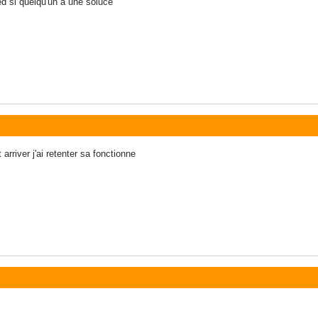
ed si quelqu'un a une soluce
arriver j'ai retenter sa fonctionne