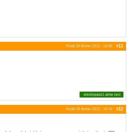
#11
Posté
26 février 2012 - 19:00
electropass1
aime ceci
#12
Posté
26 février 2012 - 19:10