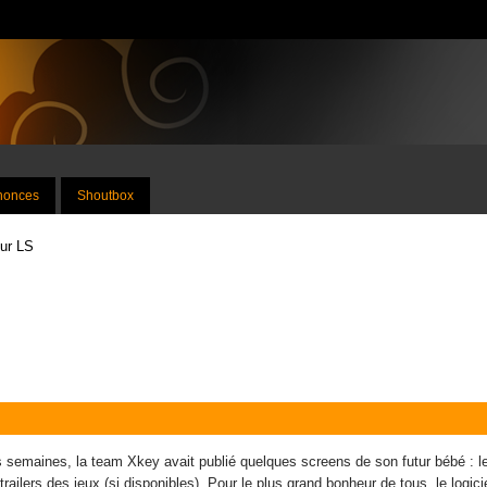
nnonces
Shoutbox
sur LS
s semaines, la
team
Xkey
avait publié quelques
screens
de son futur bébé : l
trailers
des jeux (si disponibles). Pour le plus grand bonheur de tous, le logiciel 