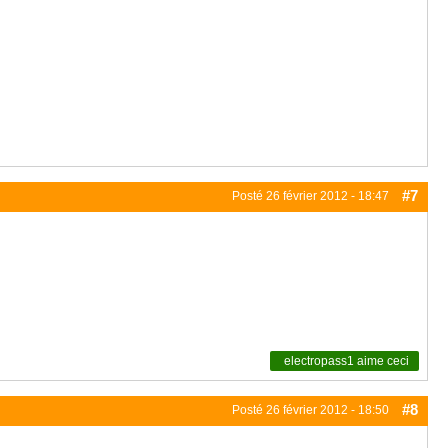
#7
Posté
26 février 2012 - 18:47
electropass1
aime ceci
#8
Posté
26 février 2012 - 18:50