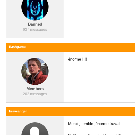
Banned
637 messages
flashgame
énorme !!!!
Members
202 messages
braveangel
Merci , terrible ,énorme travail.