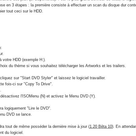
ose en 3 étapes : la première consiste à effectuer un
scan
du disque dur conte
ier tout ceci sur le HDD.
y.
r.
 à votre HDD (exemple H:).
choix du thème si vous souhaitez
télécharger
les
Artworks
et les
trailers.
cliquez
sur "
Start
DVD Styler" et laissez le logiciel travailler.
te fois-ci sur "
Copy
To
Drive".
.
 désactivez
l'ISOMenu
(N) et activez le Menu DVD (Y).
era logiquement "Lire le DVD".
Menu DVD se lance.
dra tout de même posséder la dernière mise à jour (
1.20 Bêta 10
). En attenda
t du logiciel.