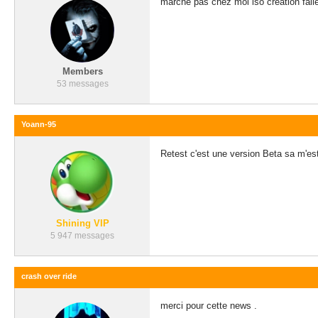
marche pas chez moi iso creation fail
Members
53 messages
Yoann-95
Retest c'est une version Beta sa m'est 
Shining VIP
5 947 messages
crash over ride
merci pour cette news .