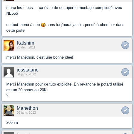
merci les mecs ... ça évite de se taper le montage compliqué avec
NE555
surtout merci à seb
sans lui j'aurai jamais pensé à chercher dans
cette piste
Kalshim
26 déc. 2011
merci Manethon, c'est une bonne idée!
josstatane
04 janv. 2012
Merci Manethon pour ce tuto explicite. En revanche le potard utilisé
est un 20 ohms ou 20K
?
Manethon
05 janv. 2012
20ohm