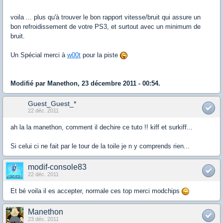
voila ... plus qu'à trouver le bon rapport vitesse/bruit qui assure un
bon refroidissement de votre PS3, et surtout avec un minimum de
bruit.
Un Spécial merci à
w00t
pour la piste
Modifié par Manethon, 23 décembre 2011 - 00:54.
Guest_Guest_*
22 déc. 2011
ah la la manethon, comment il dechire ce tuto !! kiff et surkiff...
Si celui ci ne fait par le tour de la toile je n y comprends rien...
modif-console83
22 déc. 2011
Et bé voila il es accepter, normale ces top merci modchips
Manethon
23 déc. 2011