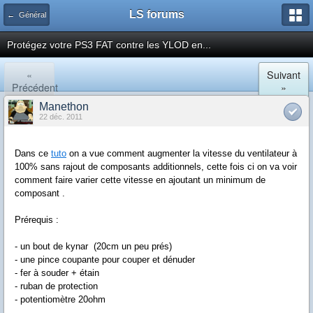
LS forums
← Général
Protégez votre PS3 FAT contre les YLOD en...
«
Suivant
Précédent
»
Manethon
22 déc. 2011
Dans ce
tuto
on a vue comment augmenter la vitesse du ventilateur à
100% sans rajout de composants additionnels, cette fois ci on va voir
comment faire varier cette vitesse en ajoutant un minimum de
composant .
Prérequis :
- un bout de kynar (20cm un peu prés)
- une pince coupante pour couper et dénuder
- fer à souder + étain
- ruban de protection
- potentiomètre 20ohm