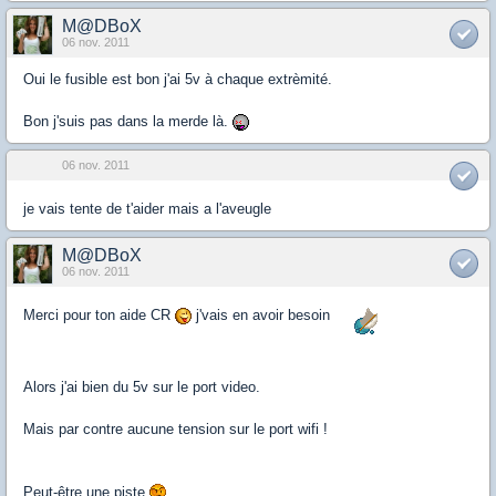
M@DBoX
06 nov. 2011
Oui le fusible est bon j'ai 5v à chaque extrèmité.
Bon j'suis pas dans la merde là.
06 nov. 2011
je vais tente de t'aider mais a l'aveugle
M@DBoX
06 nov. 2011
Merci pour ton aide CR
j'vais en avoir besoin
Alors j'ai bien du 5v sur le port video.
Mais par contre aucune tension sur le port wifi !
Peut-être une piste