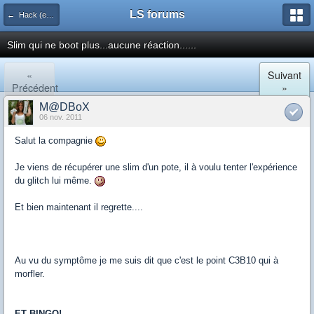
LS forums
← Hack (exploits, homebrews...)
Slim qui ne boot plus...aucune réaction......
«
Suivant
Précédent
»
M@DBoX
06 nov. 2011
Salut la compagnie
Je viens de récupérer une slim d'un pote, il à voulu tenter l'expérience
du glitch lui même.
Et bien maintenant il regrette....
Au vu du symptôme je me suis dit que c'est le point C3B10 qui à
morfler.
ET BINGO!