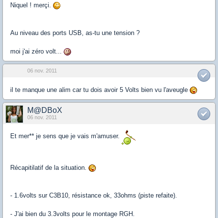
Niquel ! merçi.
Au niveau des ports USB, as-tu une tension ?
moi j'ai zéro volt...
06 nov. 2011
il te manque une alim car tu dois avoir 5 Volts bien vu l'aveugle
M@DBoX
06 nov. 2011
Et mer** je sens que je vais m'amuser.
Récapitilatif de la situation.
- 1.6volts sur C3B10, résistance ok, 33ohms (piste refaite).
- J'ai bien du 3.3volts pour le montage RGH.