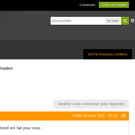
Connexion
Créer un compte
Ce sujet
Voir le nouveau contenu
 loaders
Veuillez vous connecter pour répondre
#1
Posté
22 mars 2011 - 20:12
oriel est fait pour vous.