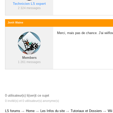
Technicien LS expert
2 324 messages
Jonh Waine
Merci, mais pas de chance. J'ai wiiflow 
Members
1 261 messages
0 utilisateur(s) li(sen)t ce sujet
0 invité(s) et 0 utilisateur(s) anonyme(s)
→
→
→
→
LS forums
Home
Les Infos du site
Tutoriaux et Dossiers
Wii