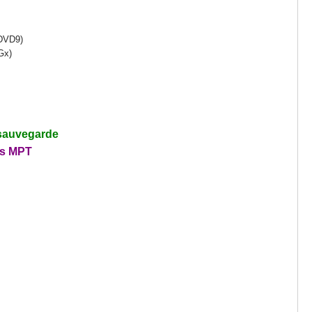
 DVD9)
Gx)
a sauvegarde
ns MPT