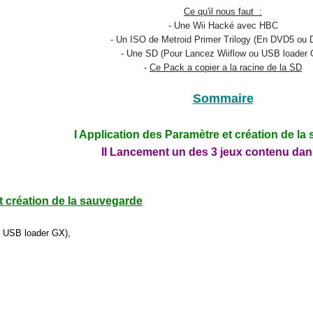
Ce qu'il nous faut :
- Une Wii Hacké avec HBC
- Un ISO de Metroid Primer Trilogy (En DVD5 ou
- Une SD (Pour Lancez Wiiflow ou USB loader 
-
Ce Pack a copier a la racine de la SD
Sommaire
I Application des Paramètre et création de l
II Lancement un des 3 jeux contenu da
t création de la sauvegarde
i USB loader GX),