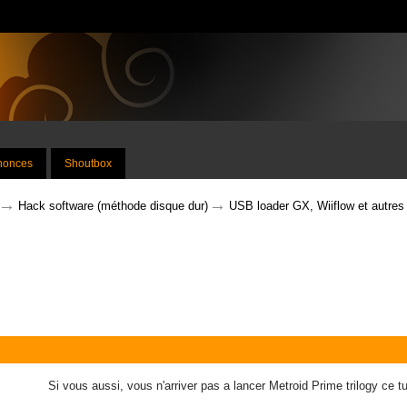
nnonces
Shoutbox
→
→
Hack software (méthode disque dur)
USB loader GX, Wiiflow et autres
Si vous aussi, vous n'arriver pas a lancer Metroid Prime trilogy ce tut