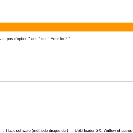
et pas d'option " anti " sur " Error fix 2 "
→
→
Hack software (méthode disque dur)
USB loader GX, Wiiflow et autres