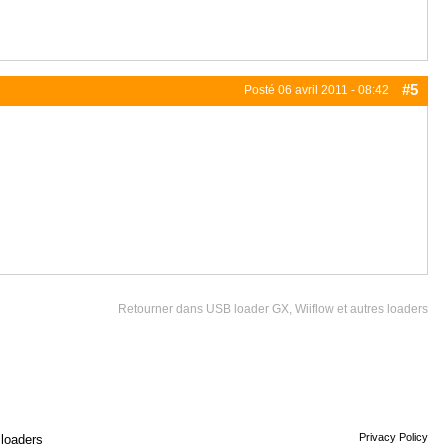
#5
Posté
06 avril 2011 - 08:42
Retourner dans USB loader GX, Wiiflow et autres loaders
Privacy Policy
 loaders