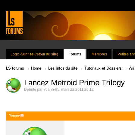
Logic-Sunrise (retour au site)
Forums
Membres
Petites a
→
→
→
→
LS forums
Home
Les Infos du site
Tutoriaux et Dossiers
Wii
Lancez Metroid Prime Trilogy
Débuté par
Yoann-95
,
mars 22 2011 20:12
Yoann-95