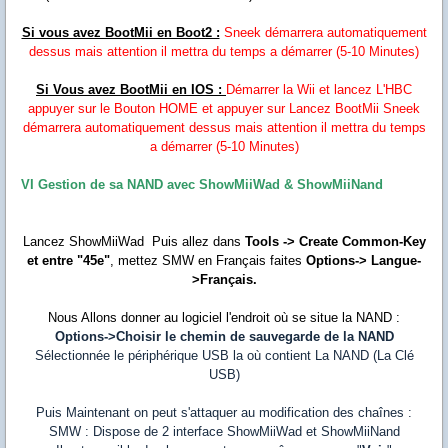
Si vous avez BootMii en Boot2 :
Sneek démarrera automatiquement
dessus mais attention il mettra du temps a démarrer (5-10 Minutes)
Si Vous avez BootMii en IOS :
Démarrer la Wii et lancez L'HBC
appuyer sur le Bouton HOME et appuyer sur Lancez BootMii
Sneek
démarrera automatiquement dessus mais attention il mettra du temps
a démarrer (5-10 Minutes)
VI Gestion de sa NAND avec ShowMiiWad & ShowMiiNand
Lancez
ShowMiiWad
Puis allez dans
Tools -> Create Common-Key
et entre "45e"
, mettez SMW en Français faites
Options-> Langue-
>Français.
Nous Allons donner au logiciel l'endroit où se situe la NAND :
Options->Choisir le chemin de sauvegarde de la NAND
Sélectionnée le périphérique USB la où contient La NAND (La Clé
USB)
Puis Maintenant on peut s'attaquer au modification des chaînes :
SMW : Dispose de 2 interface ShowMiiWad et ShowMiiNand