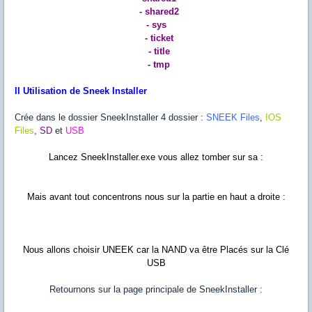
- shared2
- sys
- ticket
- title
- tmp
II Utilisation de Sneek Installer
Crée dans le dossier SneekInstaller 4 dossier :
SNEEK Files
,
IOS
Files
,
SD
et
USB
Lancez SneekInstaller.exe vous allez tomber sur sa :
Mais avant tout concentrons nous sur la partie en haut a droite :
Nous allons choisir UNEEK car la NAND va être Placés sur la Clé
USB
Retournons sur la page principale de SneekInstaller :