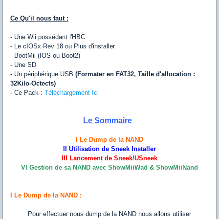
Ce Qu'il nous faut :
- Une Wii possédant l'HBC
- Le cIOSx Rev 18 ou Plus d'installer
- BootMii (IOS ou Boot2)
- Une SD
- Un périphérique USB
(Formater en FAT32, Taille d'allocation :
32Kilo-Octects)
- Ce Pack :
Téléchargement Ici
Le Sommaire
:
I Le Dump de la NAND
II Utilisation de Sneek Installer
III Lancement de Sneek/USneek
VI Gestion de sa NAND avec ShowMiiWad & ShowMiiNand
I Le Dump de la NAND :
Pour effectuer nous dump de la NAND nous allons utiliser