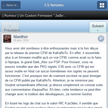
LS forums
← News et actualités postées sur LS
[ Rumeur ] Un Custom Firmware " Jailbr...
«
Suivant
Précédent
»
Mardhor
05 janv. 2011
Vous avez été nombreux à être enthousiastes mais à la fois déçus
par la release du premier CFW de KaKaRoTo. En effet, il ressemble
plus à un firmware modifié qu'à un vrai CFW, comme avait su le faire,
à l'époque, le grand Dark_Alex sur PSP. Pour l'instant, vous ne
pouvez installer que des PKG signés 3.55 avec ce CFW qui est
assez inutile en l'état car aucun homebrews non signés ne peuvent
fonctionner. C'est pourquoi rien de vraiment excitant ne peut émerger
de ce CFW publié par KaKaRoTo. Attention, je ne minimise pas
l'exploit extraordinaire effectué, je dresse simplement un constat suite
aux commentaires d'aujoud'hui. Eh bien, cette tendance va peut-être
changer avec le trublion des développeurs, j'ai nommé Geohot.
En lisant les logs de chat sur le salon IRC # ps3dev, il semble que
Geohot pourrait avoir quelque chose en préparation pour le plus grand