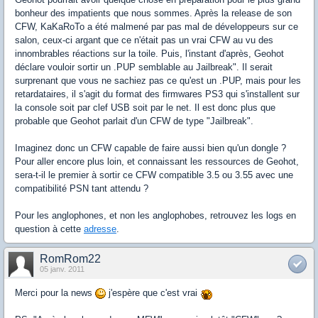
bonheur des impatients que nous sommes. Après la release de son
CFW, KaKaRoTo a été malmené par pas mal de développeurs sur ce
salon, ceux-ci argant que ce n'était pas un vrai CFW au vu des
innombrables réactions sur la toile. Puis, l'instant d'après, Geohot
déclare vouloir sortir un .PUP semblable au Jailbreak". Il serait
surprenant que vous ne sachiez pas ce qu'est un .PUP, mais pour les
retardataires, il s'agit du format des firmwares PS3 qui s'installent sur
la console soit par clef USB soit par le net. Il est donc plus que
probable que Geohot parlait d'un CFW de type "Jailbreak".
Imaginez donc un CFW capable de faire aussi bien qu'un dongle ?
Pour aller encore plus loin, et connaissant les ressources de Geohot,
sera-t-il le premier à sortir ce CFW compatible 3.5 ou 3.55 avec une
compatibilité PSN tant attendu ?
Pour les anglophones, et non les anglophobes, retrouvez les logs en
question à cette
adresse
.
RomRom22
05 janv. 2011
Merci pour la news
j'espère que c'est vrai