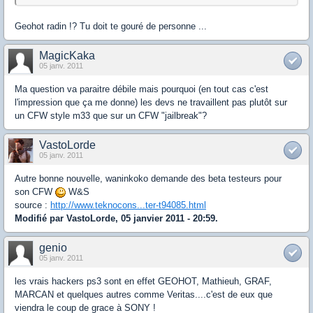
Geohot radin !? Tu doit te gouré de personne ...
MagicKaka
05 janv. 2011
Ma question va paraitre débile mais pourquoi (en tout cas c'est
l'impression que ça me donne) les devs ne travaillent pas plutôt sur
un CFW style m33 que sur un CFW "jailbreak"?
VastoLorde
05 janv. 2011
Autre bonne nouvelle, waninkoko demande des beta testeurs pour
son CFW
W&S
source :
http://www.teknocons...ter-t94085.html
Modifié par VastoLorde, 05 janvier 2011 - 20:59.
genio
05 janv. 2011
les vrais hackers ps3 sont en effet GEOHOT, Mathieuh, GRAF,
MARCAN et quelques autres comme Veritas....c'est de eux que
viendra le coup de grace à SONY !