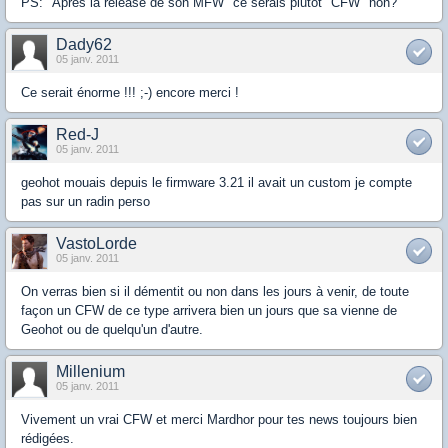
PS: "Après la release de son MFW" ce serais plutôt "CFW" non?
Dady62
05 janv. 2011
Ce serait énorme !!! ;-) encore merci !
Red-J
05 janv. 2011
geohot mouais depuis le firmware 3.21 il avait un custom je compte
pas sur un radin perso
VastoLorde
05 janv. 2011
On verras bien si il démentit ou non dans les jours à venir, de toute
façon un CFW de ce type arrivera bien un jours que sa vienne de
Geohot ou de quelqu'un d'autre.
Millenium
05 janv. 2011
Vivement un vrai CFW et merci Mardhor pour tes news toujours bien
rédigées.