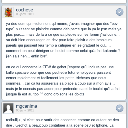
cochese
05 janv. 2011
ya des com qui m'etonnent qd meme, j'avais imaginer que des "pov
type" puissent se plaindre comme dab parce que la ya le psn mais ya
plus jeux.... mais de la a ce que sa pleuve sur les forum j'hallucine...
sa doit bien encourager les dev pour faire plaisir a des branleurs
pareils qui passent leur temp a critiquer en se grattant le cul.....
comment on peut dénigrer un boulot comme celui qu'a fait kakaroto ?
j'en sais rien... enfin bref.
en ce qui concerne le CFW de gehot j'espere qu'il inclura pas une
faille spéciale pour que ces peut-etre futur employeurs puissent
cerner rapidement et facilement les petits tricheurs que nous
sommes... car ca lui assurerais sa place a coup sur a mon avis...
mais je le connais pas asser pour pretendre ca et le boulot qu'il a fait
jusque là est au top ^^ donc croisons les doigts
mgcanima
05 janv. 2011
redbulljul, si c'est pour sortir des conneries comme ca autant ne rien
dire . Geohot a beaucoup contribuer a la scene ps3 et Iphone. La