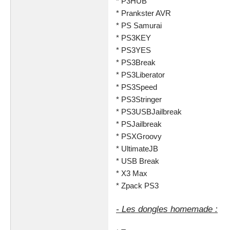
* P3HUB
* Prankster AVR
* PS Samurai
* PS3KEY
* PS3YES
* PS3Break
* PS3Liberator
* PS3Speed
* PS3Stringer
* PS3USBJailbreak
* PSJailbreak
* PSXGroovy
* UltimateJB
* USB Break
* X3 Max
* Zpack PS3
- Les dongles homemade :