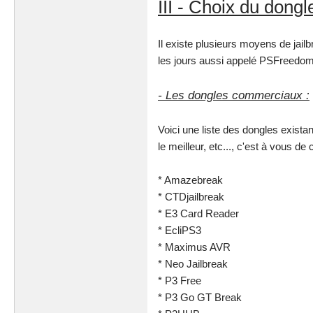
III - Choix du dongl
Il existe plusieurs moyens de jail
les jours aussi appelé PSFreedom
- Les dongles commerciaux :
Voici une liste des dongles existan
le meilleur, etc..., c'est à vous de c
* Amazebreak
* CTDjailbreak
* E3 Card Reader
* EcliPS3
* Maximus AVR
* Neo Jailbreak
* P3 Free
* P3 Go GT Break