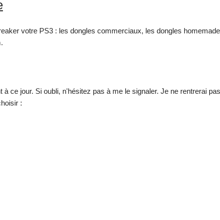
e
breaker votre PS3 : les dongles commerciaux, les dongles homemade et 
.
t à ce jour. Si oubli, n'hésitez pas à me le signaler. Je ne rentrerai p
hoisir :