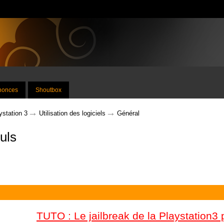
nnonces
Shoutbox
→
→
ystation 3
Utilisation des logiciels
Général
uls
TUTO : Le jailbreak de la Playstation3 