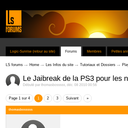
Logic-Sunrise (retour au site)
Forums
Membres
Petites a
→
→
→
→
LS forums
Home
Les Infos du site
Tutoriaux et Dossiers
Pla
Le Jaibreak de la PS3 pour les n
Débuté par
thomasbosssss
,
déc. 08 2010 00:56
Page 1 sur 4
1
2
3
Suivant
»
thomasbosssss