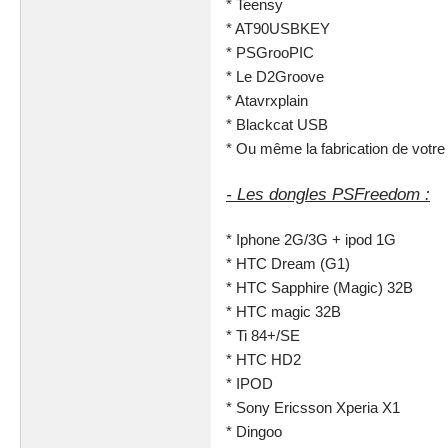
* Teensy
* AT90USBKEY
* PSGrooPIC
* Le D2Groove
* Atavrxplain
* Blackcat USB
* Ou même la fabrication de votre
- Les dongles PSFreedom :
* Iphone 2G/3G + ipod 1G
* HTC Dream (G1)
* HTC Sapphire (Magic) 32B
* HTC magic 32B
* Ti 84+/SE
* HTC HD2
* IPOD
* Sony Ericsson Xperia X1
* Dingoo