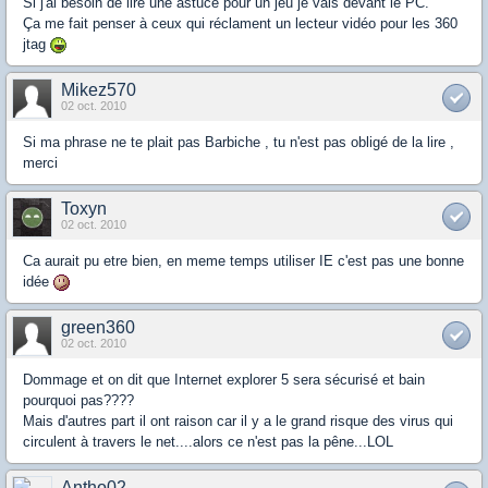
Si j'ai besoin de lire une astuce pour un jeu je vais devant le PC.
Ça me fait penser à ceux qui réclament un lecteur vidéo pour les 360
jtag
Mikez570
02 oct. 2010
Si ma phrase ne te plait pas Barbiche , tu n'est pas obligé de la lire ,
merci
Toxyn
02 oct. 2010
Ca aurait pu etre bien, en meme temps utiliser IE c'est pas une bonne
idée
green360
02 oct. 2010
Dommage et on dit que Internet explorer 5 sera sécurisé et bain
pourquoi pas????
Mais d'autres part il ont raison car il y a le grand risque des virus qui
circulent à travers le net....alors ce n'est pas la pêne...LOL
Antho02