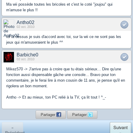
Ma wii possède toutes les bricoles et c'est le coté "joujou" qui
m'amuse le plus !!
Antho02
02 oct. 2010
lol la dessus je suis d'accord avec toi, sur la wii ce ne sont pas les
jeux qui m'amuseraient le plus ^^
Barbiche0
02 oct. 2010
Mikez570 -> J'arrive pas à croire que tu étais sérieux... Dire qu'une
fonction aussi dispensable gâche une console... Bravo pour ton
commentaire, je le ferai lire à mon cousin de 11 ans, je pense qu'il en
rigolera un bon moment.
Antho -> Et au mieux, ton PC relié à la TV, ça lit tout ! ^_-
Partager
Partager
«
Suivant
Précédent
»