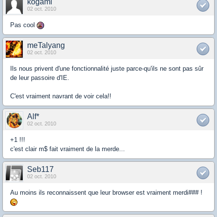
kogami
02 oct. 2010
Pas cool
meTalyang
02 oct. 2010
Ils nous privent d'une fonctionnalité juste parce-qu'ils ne sont pas sûr
de leur passoire d'IE.
C'est vraiment navrant de voir cela!!
Alf*
02 oct. 2010
+1 !!!
c'est clair m$ fait vraiment de la merde...
Seb117
02 oct. 2010
Au moins ils reconnaissent que leur browser est vraiment merdi### !