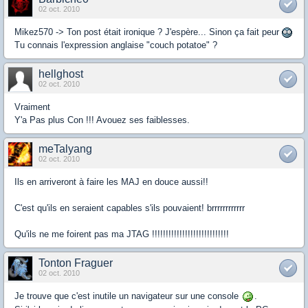
02 oct. 2010
Mikez570 -> Ton post était ironique ? J'espère... Sinon ça fait peur
Tu connais l'expression anglaise "couch potatoe" ?
hellghost
02 oct. 2010
Vraiment
Y'a Pas plus Con !!! Avouez ses faiblesses.
meTalyang
02 oct. 2010
Ils en arriveront à faire les MAJ en douce aussi!!
C'est qu'ils en seraient capables s'ils pouvaient! brrrrrrrrrrrr
Qu'ils ne me foirent pas ma JTAG !!!!!!!!!!!!!!!!!!!!!!!!!!!!
Tonton Fraguer
02 oct. 2010
Je trouve que c'est inutile un navigateur sur une console
.