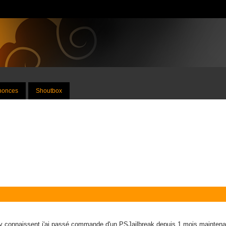
nnonces
Shoutbox
 s'y connaissent j'ai passé commande d'un PSJailbreak depuis 1 mois mainten