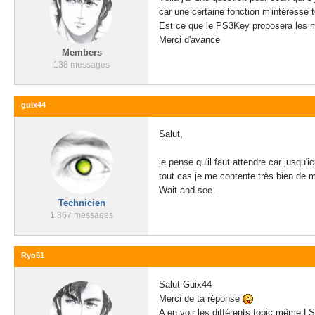
car une certaine fonction m'intéresse 
Est ce que le PS3Key proposera les mê
Merci d'avance
Members
138 messages
guix44
Salut,
je pense qu'il faut attendre car jusqu'
tout cas je me contente très bien de m
Wait and see.
Technicien
1 367 messages
Ryo51
Salut Guix44
Merci de ta réponse
A en voir les différents topic même L