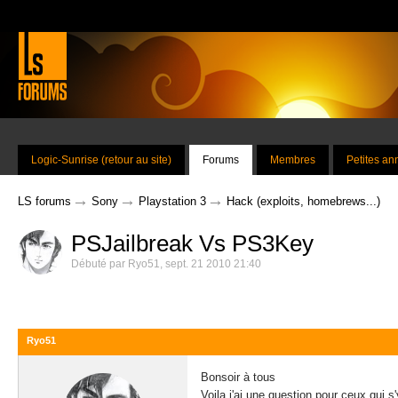
Logic-Sunrise (retour au site)
Forums
Membres
Petites a
→
→
→
LS forums
Sony
Playstation 3
Hack (exploits, homebrews...)
PSJailbreak Vs PS3Key
Débuté par
Ryo51
,
sept. 21 2010 21:40
Ryo51
Bonsoir à tous
Voila j'ai une question pour ceux qui