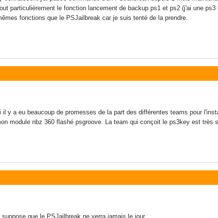
tout particulièrement le fonction lancement de backup ps1 et ps2 (j'ai une ps
mes fonctions que le PSJailbreak car je suis tenté de la prendre.
ici il y a eu beaucoup de promesses de la part des différentes teams pour l'in
on module nbz 360 flashé psgroove. La team qui conçoit le ps3key est très séri
S suppose que le PSJailbreak ne verra jamais le jour