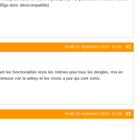
3 60go donc rétrocompatible)
#2
Posté
21 septembre 2010 - 22:00
stant les fonctionalités reste les mêmes pour tous les dongles, moi en
euse voir la wiikey et les mises a jour qui sont sortis.
#3
Posté
22 septembre 2010 - 14:19