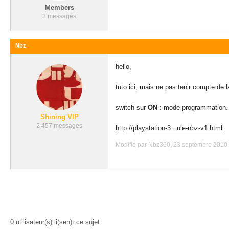
Members
3 messages
Nbz
hello,
tuto ici, mais ne pas tenir compte de 
switch sur
ON
: mode programmation. 
Shining VIP
2 457 messages
http://playstation-3...ule-nbz-v1.html
Modifié par Nbz360, 23 septembre 2010 
0 utilisateur(s) li(sen)t ce sujet