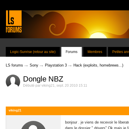
Logic-Sunrise (retour au site)
Forums
Membres
Petites a
→
→
→
LS forums
Sony
Playstation 3
Hack (exploits, homebrews...)
Dongle NBZ
Débuté par
viking21
,
sept. 20 2010 15:11
viking21
bonjour . je viens de recevoir le libera
dans le dossier " drivers" Ok mais je f