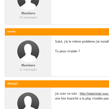
Members
25 messages
seruto
Salut, j'ai le même problème j'ai insta
Tu peux m'aider ?
Members
11 messages
viking21
j'ai suivi se tuto :
http://www.logic-sun.
une fois branché a la play n'oublie pas 