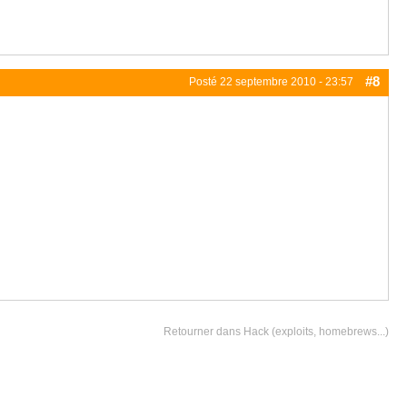
#8
Posté
22 septembre 2010 - 23:57
Retourner dans Hack (exploits, homebrews...)