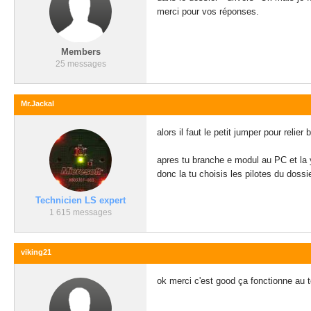
merci pour vos réponses.
Members
25 messages
Mr.Jackal
alors il faut le petit jumper pour reli
apres tu branche e modul au PC et la 
donc la tu choisis les pilotes du doss
Technicien LS expert
1 615 messages
viking21
ok merci c'est good ça fonctionne au 