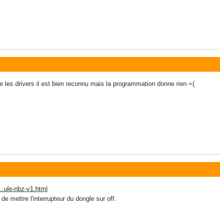
lle les drivers il est bien reconnu mais la programmation donne rien =(
..ule-nbz-v1.html
de mettre l'interrupteur du dongle sur off.