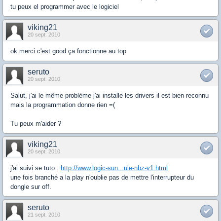
tu peux el programmer avec le logiciel
viking21
20 sept. 2010
ok merci c'est good ça fonctionne au top
seruto
20 sept. 2010
Salut, j'ai le même problème j'ai installe les drivers il est bien reconnu
mais la programmation donne rien =(
Tu peux m'aider ?
viking21
20 sept. 2010
j'ai suivi se tuto :
http://www.logic-sun...ule-nbz-v1.html
une fois branché a la play n'oublie pas de mettre l'interrupteur du
dongle sur off.
seruto
21 sept. 2010