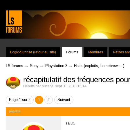
Logic-Sunrise (retour au site)
Forums
Membres
Petites a
→
→
→
LS forums
Sony
Playstation 3
Hack (exploits, homebrews...)
récapitulatif des fréquences po
Débuté par
pucette
,
sept. 10 2010 16:14
Page 1 sur 2
1
2
Suivant
pucette
salut,