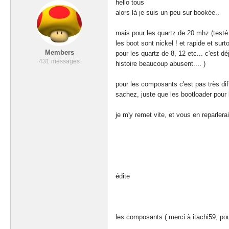
hello tous
alors là je suis un peu sur bookée..
mais pour les quartz de 20 mhz (testé 
les boot sont nickel ! et rapide et su
Members
pour les quartz de 8, 12 etc... c'est 
431 messages
histoire beaucoup abusent.... )
pour les composants c'est pas très diffi
sachez, juste que les bootloader pour l
je m'y remet vite, et vous en reparler
édite
les composants ( merci à itachi59, pou