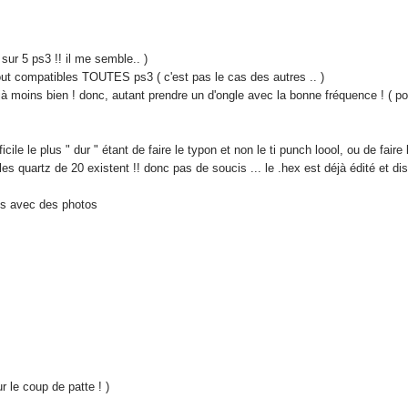
sur 5 ps3 !! il me semble.. )
rtout compatibles TOUTES ps3 ( c'est pas le cas des autres .. )
déjà moins bien ! donc, autant prendre un d'ongle avec la bonne fréquence ! ( p
cile le plus " dur " étant de faire le typon et non le ti punch loool, ou de fair
es quartz de 20 existent !! donc pas de soucis ... le .hex est déjà édité et dis
ais avec des photos
r le coup de patte ! )