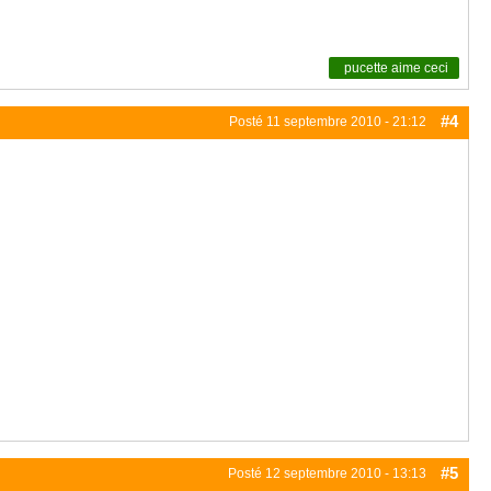
pucette
aime ceci
#4
Posté
11 septembre 2010 - 21:12
#5
Posté
12 septembre 2010 - 13:13