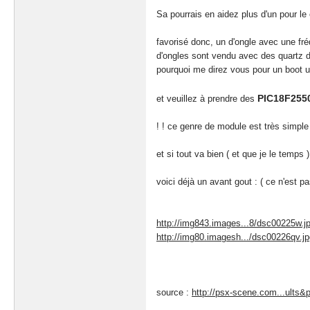
Sa pourrais en aidez plus d'un pour le 
favorisé donc, un d'ongle avec une fr
d'ongles sont vendu avec des quartz d
pourquoi me direz vous pour un boot u d
PIC18F255
et veuillez à prendre des
! ! ce genre de module est très simple
et si tout va bien ( et que je le temps )
voici déjà un avant gout : ( ce n'est pa
http://img843.images...8/dsc00225w.j
http://img80.imagesh.../dsc00226qv.jp
source :
http://psx-scene.com...ults&p