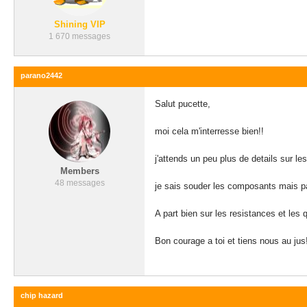
Shining VIP
1 670 messages
parano2442
Salut pucette,
moi cela m'interresse bien!!
j'attends un peu plus de details sur le
Members
48 messages
je sais souder les composants mais pa
A part bien sur les resistances et les q
Bon courage a toi et tiens nous au jus
chip hazard