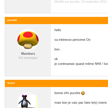
Modifié par pucette, 10 septembre 2010 -
pucette
hello
sa intéresse personne Oo
bon ..
Members
431 messages
ok
je continuerais quand même NHA ! loo
Scoof
bonne info pucette
mais bon je vais pas faire le(s) mien