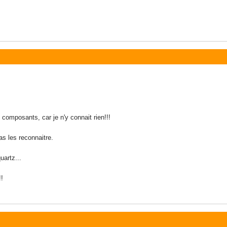
s composants, car je n'y connait rien!!!
s les reconnaitre.
uartz...
!!