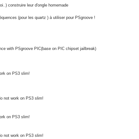
i..) construire leur d'ongle homemade
équences (pour les quartz ) à utiliser pour PSgroove !
nce with PSgroove PIC(base on PIC chipset jailbreak)
ork on PS3 slim!
o not work on PS3 slim!
ork on PS3 slim!
o not work on PS3 slim!