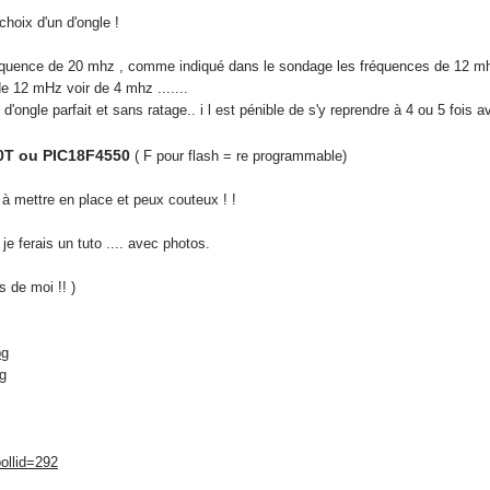
choix d'un d'ongle !
équence de 20 mhz , comme indiqué dans le sondage les fréquences de 12 mhz 
e 12 mHz voir de 4 mhz .......
'ongle parfait et sans ratage.. i l est pénible de s'y reprendre à 4 ou 5 fois a
0T ou PIC18F4550
( F pour flash = re programmable)
 à mettre en place et peux couteux ! !
 je ferais un tuto .... avec photos.
s de moi !! )
pg
g
ollid=292