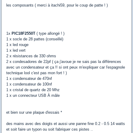
les composants ( merci à itachi59, pour le coup de patte ! )
1x
PIC18F2550T
( type allongé ! )
1 x socle de 28 pattes (conseillé)
1 x led rouge
1 x led vert
2 x résistances de 330 ohms
2 x condesadores de 22pf ( ça j'avoue je ne sais pas la différences
avec un condensateur et ça !! si ont peux m'expliquer car l'espagnole
technique lool c'est pas mon fort ! )
1 x condensateur de 470nf
1 x condensateur de 100nf
1 x cristal de quartz de 20 Mhz
1 x un connecteur USB À mâle
et bien sur une plaque d'essais *
des mains avec des doigts et aussi une panne fine 0.2 - 0.5 14 watts
et soit faire un typon ou soit fabriquer ces pistes ..