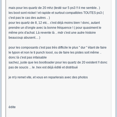
mais pour les quartz de 20 mhz (testé sur 5 ps3 !! il me semble.. )
les boot sont nickel ! et rapide et surtout compatibles TOUTES ps3 (
c'est pas le cas des autres .. )
pour les quartz de 8, 12 etc... c'est déjà moins bien ! donc, autant
prendre un d'ongle avec la bonne fréquence ! ( pour quasiment le
même prix d'achat. Là revente là .. mdr c'est une autre histoire
beaucoup abusent.... )
pour les composants c'est pas très difficile le plus " dur " étant de faire
le typon et non le ti punch loool, ou de faire les pistes soit même ..
donc là c'est pas infaisable
sachez, juste que les bootloader pour les quartz de 20 existent !! donc
pas de soucis ... le .hex est déjà édité et distribué
je m'y remet vite, et vous en reparlerais avec des photos
édite