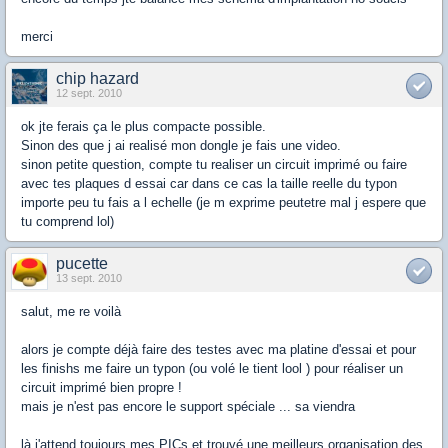
merci
chip hazard
12 sept. 2010
ok jte ferais ça le plus compacte possible.
Sinon des que j ai realisé mon dongle je fais une video.
sinon petite question, compte tu realiser un circuit imprimé ou faire
avec tes plaques d essai car dans ce cas la taille reelle du typon
importe peu tu fais a l echelle (je m exprime peutetre mal j espere que
tu comprend lol)
pucette
13 sept. 2010
salut, me re voilà
alors je compte déjà faire des testes avec ma platine d'essai et pour
les finishs me faire un typon (ou volé le tient lool ) pour réaliser un
circuit imprimé bien propre !
mais je n'est pas encore le support spéciale ... sa viendra
là j'attend toujours mes PICs et trouvé une meilleurs organisation des