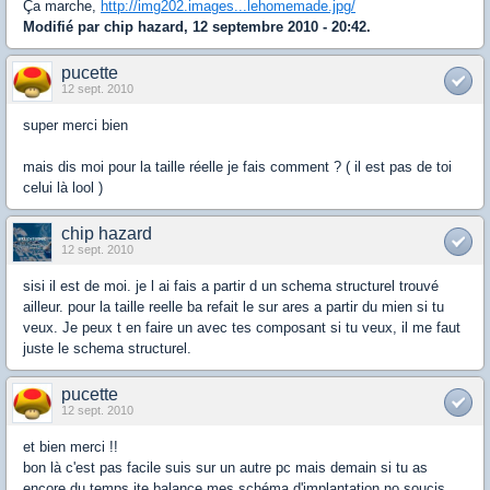
Ça marche,
http://img202.images...lehomemade.jpg/
Modifié par chip hazard, 12 septembre 2010 - 20:42.
pucette
12 sept. 2010
super merci bien
mais dis moi pour la taille réelle je fais comment ? ( il est pas de toi
celui là lool )
chip hazard
12 sept. 2010
sisi il est de moi. je l ai fais a partir d un schema structurel trouvé
ailleur. pour la taille reelle ba refait le sur ares a partir du mien si tu
veux. Je peux t en faire un avec tes composant si tu veux, il me faut
juste le schema structurel.
pucette
12 sept. 2010
et bien merci !!
bon là c'est pas facile suis sur un autre pc mais demain si tu as
encore du temps jte balance mes schéma d'implantation no soucis