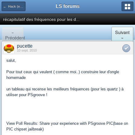
LS forums
← Hack (exploits, homebrews...)
récapitulatif des fréquences pour les d...
«
Suivant
Précédent
»
pucette
10 sept. 2010
salut,
Pour tout ceux qui veulent ( comme moi..) construire leur d'ongle
homemade
un tableau qui recense les meilleurs fréquences (pour les quartz ) à
utiliser pour PSgroove !
View Poll Results: Share your experience with PSgroove PIC(base on
PIC chipset jailbreak)