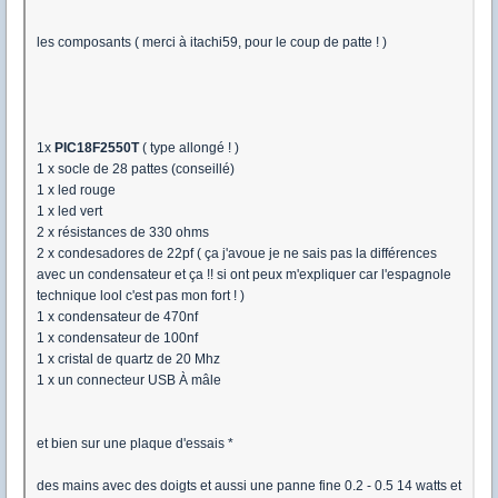
les composants ( merci à itachi59, pour le coup de patte ! )
1x
PIC18F2550T
( type allongé ! )
1 x socle de 28 pattes (conseillé)
1 x led rouge
1 x led vert
2 x résistances de 330 ohms
2 x condesadores de 22pf ( ça j'avoue je ne sais pas la différences
avec un condensateur et ça !! si ont peux m'expliquer car l'espagnole
technique lool c'est pas mon fort ! )
1 x condensateur de 470nf
1 x condensateur de 100nf
1 x cristal de quartz de 20 Mhz
1 x un connecteur USB À mâle
et bien sur une plaque d'essais *
des mains avec des doigts et aussi une panne fine 0.2 - 0.5 14 watts et