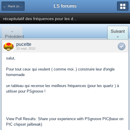
LS forums
← Hack (exploits, homebrews...)
récapitulatif des fréquences pour les d...
«
Suivant
Précédent
»
pucette
10 sept. 2010
salut,
Pour tout ceux qui veulent ( comme moi..) construire leur d'ongle
homemade
un tableau qui recense les meilleurs fréquences (pour les quartz ) à
utiliser pour PSgroove !
View Poll Results: Share your experience with PSgroove PIC(base on
PIC chipset jailbreak)