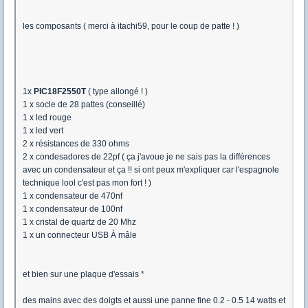
les composants ( merci à itachi59, pour le coup de patte ! )
1x
PIC18F2550T
( type allongé ! )
1 x socle de 28 pattes (conseillé)
1 x led rouge
1 x led vert
2 x résistances de 330 ohms
2 x condesadores de 22pf ( ça j'avoue je ne sais pas la différences
avec un condensateur et ça !! si ont peux m'expliquer car l'espagnole
technique lool c'est pas mon fort ! )
1 x condensateur de 470nf
1 x condensateur de 100nf
1 x cristal de quartz de 20 Mhz
1 x un connecteur USB À mâle
et bien sur une plaque d'essais *
des mains avec des doigts et aussi une panne fine 0.2 - 0.5 14 watts et