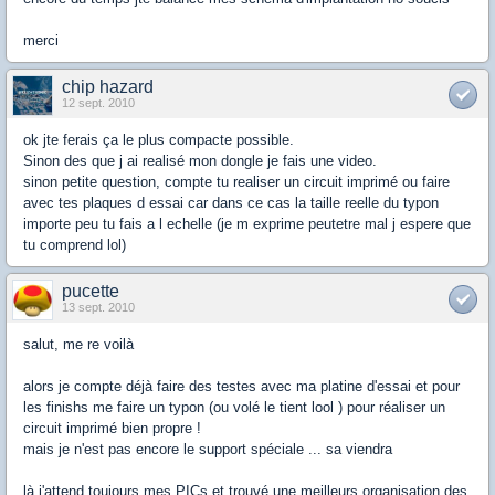
merci
chip hazard
12 sept. 2010
ok jte ferais ça le plus compacte possible.
Sinon des que j ai realisé mon dongle je fais une video.
sinon petite question, compte tu realiser un circuit imprimé ou faire
avec tes plaques d essai car dans ce cas la taille reelle du typon
importe peu tu fais a l echelle (je m exprime peutetre mal j espere que
tu comprend lol)
pucette
13 sept. 2010
salut, me re voilà
alors je compte déjà faire des testes avec ma platine d'essai et pour
les finishs me faire un typon (ou volé le tient lool ) pour réaliser un
circuit imprimé bien propre !
mais je n'est pas encore le support spéciale ... sa viendra
là j'attend toujours mes PICs et trouvé une meilleurs organisation des