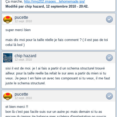
Ça marche,
http://img202.images...lehomemade.jpg/
Modifié par chip hazard, 12 septembre 2010 - 20:42.
pucette
12 sept. 2010
super merci bien
mais dis moi pour la taille réelle je fais comment ? ( il est pas de toi
celui là lool )
chip hazard
12 sept. 2010
sisi il est de moi. je l ai fais a partir d un schema structurel trouvé
ailleur. pour la taille reelle ba refait le sur ares a partir du mien si tu
veux. Je peux t en faire un avec tes composant si tu veux, il me faut
juste le schema structurel.
pucette
12 sept. 2010
et bien merci !!
bon là c'est pas facile suis sur un autre pc mais demain si tu as
encore du temps jte balance mes schéma d'implantation no soucis