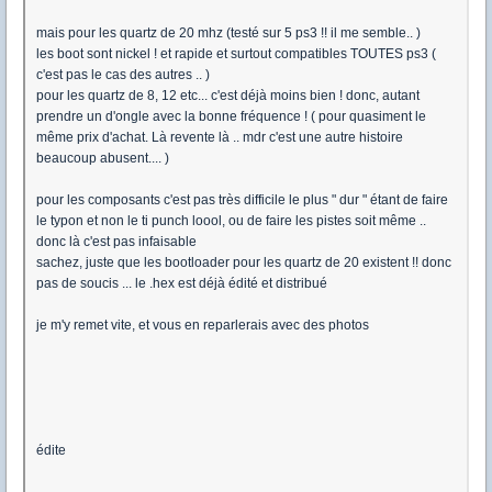
mais pour les quartz de 20 mhz (testé sur 5 ps3 !! il me semble.. )
les boot sont nickel ! et rapide et surtout compatibles TOUTES ps3 (
c'est pas le cas des autres .. )
pour les quartz de 8, 12 etc... c'est déjà moins bien ! donc, autant
prendre un d'ongle avec la bonne fréquence ! ( pour quasiment le
même prix d'achat. Là revente là .. mdr c'est une autre histoire
beaucoup abusent.... )
pour les composants c'est pas très difficile le plus " dur " étant de faire
le typon et non le ti punch loool, ou de faire les pistes soit même ..
donc là c'est pas infaisable
sachez, juste que les bootloader pour les quartz de 20 existent !! donc
pas de soucis ... le .hex est déjà édité et distribué
je m'y remet vite, et vous en reparlerais avec des photos
édite