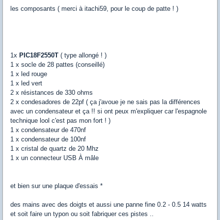
les composants ( merci à itachi59, pour le coup de patte ! )
1x
PIC18F2550T
( type allongé ! )
1 x socle de 28 pattes (conseillé)
1 x led rouge
1 x led vert
2 x résistances de 330 ohms
2 x condesadores de 22pf ( ça j'avoue je ne sais pas la différences
avec un condensateur et ça !! si ont peux m'expliquer car l'espagnole
technique lool c'est pas mon fort ! )
1 x condensateur de 470nf
1 x condensateur de 100nf
1 x cristal de quartz de 20 Mhz
1 x un connecteur USB À mâle
et bien sur une plaque d'essais *
des mains avec des doigts et aussi une panne fine 0.2 - 0.5 14 watts
et soit faire un typon ou soit fabriquer ces pistes ..