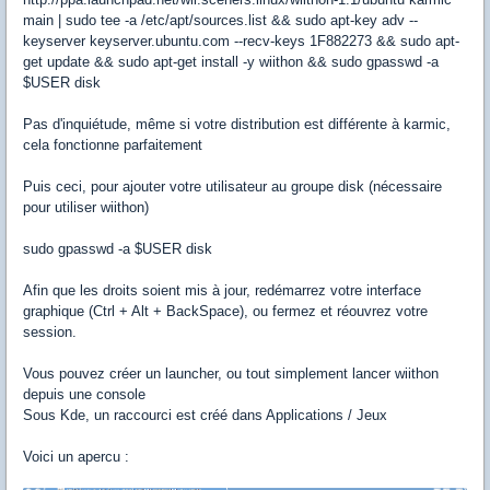
main | sudo tee -a /etc/apt/sources.list && sudo apt-key adv --
keyserver keyserver.ubuntu.com --recv-keys 1F882273 && sudo apt-
get update && sudo apt-get install -y wiithon && sudo gpasswd -a
$USER disk
Pas d'inquiétude, même si votre distribution est différente à karmic,
cela fonctionne parfaitement
Puis ceci, pour ajouter votre utilisateur au groupe disk (nécessaire
pour utiliser wiithon)
sudo gpasswd -a $USER disk
Afin que les droits soient mis à jour, redémarrez votre interface
graphique (Ctrl + Alt + BackSpace), ou fermez et réouvrez votre
session.
Vous pouvez créer un launcher, ou tout simplement lancer wiithon
depuis une console
Sous Kde, un raccourci est créé dans Applications / Jeux
Voici un apercu :