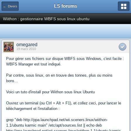
LS forums
← Divers
Wiithon : gestionnaire WBFS sous linux ubuntu
omegared
19 mars 2010
Pour gérer ses fichiers sur disque WBFS sous Windows, c'est facile :
WBFS Manager est tout indiqué.
Par contre, sous linux, on en trouve des tonnes, plus ou moins
bons...
Voici un tuto d'install pour Wiithon sous linux Ubuntu
Ouvrez un terminal (ou Ctrl + Alt + F1), et collez ceci, pour lancer le
téléchargement et l'installation :
grep "deb http://ppa.launchpad.net/wii.sceners.linux/wiithon-
1.1/ubuntu karmic main" /etc/apt/sources.list || echo deb
http://ppa.launchpad.net/wii.sceners.linux/wiithon-1.1/ubuntu karmic