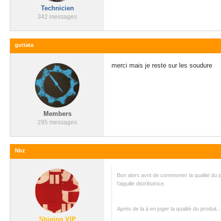
Technicien
342 messages
guttata
merci mais je reste sur les soudure
Members
295 messages
Nbz
Bon alors avnt de commenter la qualité du pr
l'aiguille distributrice.
Après de la à en juger la qualité du produit.
Shining VIP