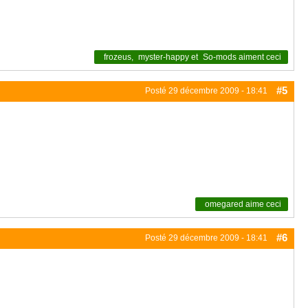
frozeus
,
myster-happy
et
So-mods
aiment ceci
#5
Posté
29 décembre 2009 - 18:41
omegared
aime ceci
#6
Posté
29 décembre 2009 - 18:41