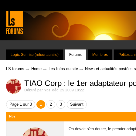
Logic-Sunrise (retour au site)
Forums
Membres
Petites a
→
→
→
LS forums
Home
Les Infos du site
News et actualités postées 
TIAO Corp : le 1er adaptateur po
Débuté par
Nbz
,
déc. 29 2009 18:22
Page 1 sur 3
1
2
3
Suivant
Nbz
On devait s'en douter, le premier adapt