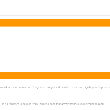
oduit tu remarqueras que d'origine la seringue est bien livré avec une aiguille pour la précis
.... je ne l'ai pas vue de mes yeux, ni utilisé donc faut savoir prendre un minimum de recul...