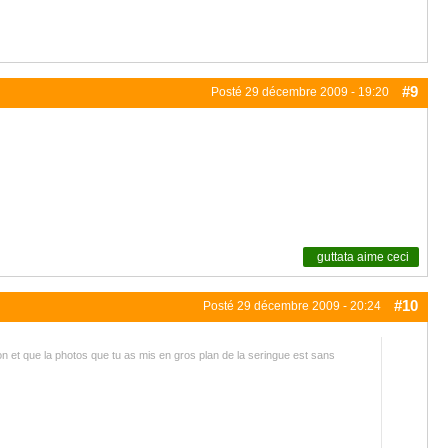
#9
Posté
29 décembre 2009 - 19:20
guttata
aime ceci
#10
Posté
29 décembre 2009 - 20:24
ion et que la photos que tu as mis en gros plan de la seringue est sans