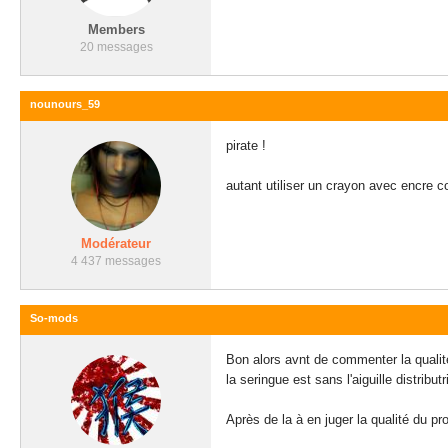
Members
20 messages
nounours_59
pirate !
autant utiliser un crayon avec encre c
Modérateur
4 437 messages
So-mods
Bon alors avnt de commenter la qualité
la seringue est sans l'aiguille distributr
Après de la à en juger la qualité du pr