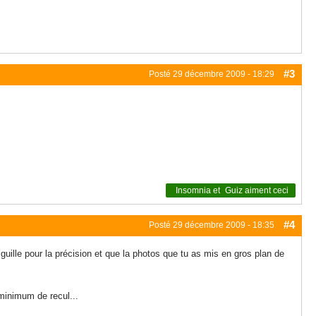
#3
Posté
29 décembre 2009 - 18:29
Insomnia
et
Guiz
aiment ceci
#4
Posté
29 décembre 2009 - 18:35
guille pour la précision et que la photos que tu as mis en gros plan de
 minimum de recul...