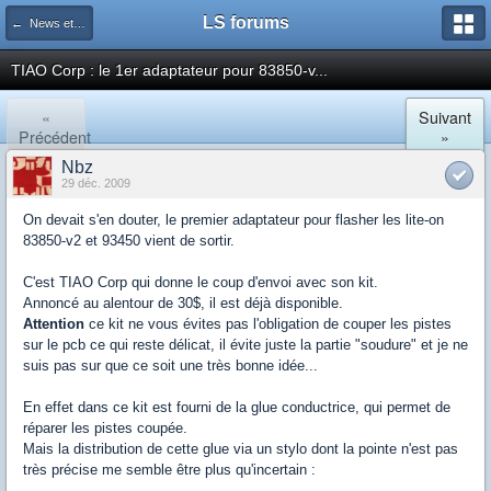
LS forums
← News et actualités postées sur LS
TIAO Corp : le 1er adaptateur pour 83850-v...
«
Suivant
Précédent
»
Nbz
29 déc. 2009
On devait s'en douter, le premier adaptateur pour flasher les lite-on
83850-v2 et 93450 vient de sortir.
C'est TIAO Corp qui donne le coup d'envoi avec son kit.
Annoncé au alentour de 30$, il est déjà disponible.
Attention
ce kit ne vous évites pas l'obligation de couper les pistes
sur le pcb ce qui reste délicat, il évite juste la partie "soudure" et je ne
suis pas sur que ce soit une très bonne idée...
En effet dans ce kit est fourni de la glue conductrice, qui permet de
réparer les pistes coupée.
Mais la distribution de cette glue via un stylo dont la pointe n'est pas
très précise me semble être plus qu'incertain :