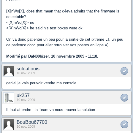
[X]nWo[X], does that mean that c4eva admits that the firmware is
detectable?
<[X]nWo[X]> no
<[X]nWo[X]> he said his test boxes were ok
On va donc patienter un peu pour la sortie de cet ixtreme LT, un peu
de patience donc pour aller retrouver vos postes en ligne =)
Modifié par DaN00bizer, 10 novembre 2009 - 11:18.
soldatlouis
10 nov. 2009
genial je vais pouvoir vendre ma console
uk257
10 nov. 2009
Il faut attendre , la Team va nous trouver la solution.
BouBou67700
10 nov. 2009