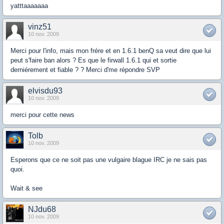
yatttaaaaaaa
vinz51
10 nov. 2009
Merci pour l'info, mais mon frére et en 1.6.1 benQ sa veut dire que lui
peut s'faire ban alors ? Es que le firwall 1.6.1 qui et sortie
derniérement et fiable ? ? Merci d'me répondre SVP
elvisdu93
10 nov. 2009
merci pour cette news
Tolb
10 nov. 2009
Esperons que ce ne soit pas une vulgaire blague IRC je ne sais pas
quoi.
Wait & see
NJdu68
10 nov. 2009