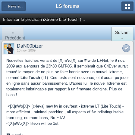
LS forums
← News et actualités postées sur LS
Infos sur le prochain iXtreme Lite Touch (...
«
Suivant
Précédent
»
DaN00bizer
10 nov. 2009
Nouvelles fraîches venant de [X]nWo[X] sur #fw de EFNet, le 9 nov.
2009 aux alentours de 23h30 GMT-05. il semblerait que C4Ever aurait
trouvé le moyen de ne plus se faire bannir avec un nouvel Ixtreme,
nommé
Lite Touch
(LT). Ces tests sont nouveaux, et il aurait pu jouer
en ligne sans aucun bannissement. D'après lui, le nouvel Ixtreme est
totalement intistingable par rapport à un firmware d'origine. Plus de
bans !
<[X]nWo[X]> [c4eva] new fw in dev/test - ixtreme LT (Lite Touch) -
more efficient , minimal patching , all aspects of fw indistinguisable
from orig, no more bans, No ETA!
<[X]nWo[X]> liteon will be 1st
Et aussi :