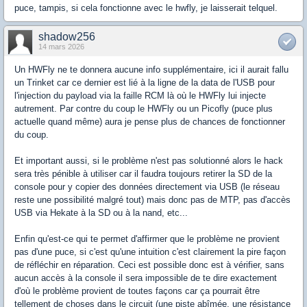
puce, tampis, si cela fonctionne avec le hwfly, je laisserait telquel.
shadow256
14 mars 2026
Un HWFly ne te donnera aucune info supplémentaire, ici il aurait fallu
un Trinket car ce dernier est lié à la ligne de la data de l'USB pour
l'injection du payload via la faille RCM là où le HWFly lui injecte
autrement. Par contre du coup le HWFly ou un Picofly (puce plus
actuelle quand même) aura je pense plus de chances de fonctionner
du coup.
Et important aussi, si le problème n'est pas solutionné alors le hack
sera très pénible à utiliser car il faudra toujours retirer la SD de la
console pour y copier des données directement via USB (le réseau
reste une possibilité malgré tout) mais donc pas de MTP, pas d'accès
USB via Hekate à la SD ou à la nand, etc...
Enfin qu'est-ce qui te permet d'affirmer que le problème ne provient
pas d'une puce, si c'est qu'une intuition c'est clairement la pire façon
de réfléchir en réparation. Ceci est possible donc est à vérifier, sans
aucun accès à la console il sera impossible de te dire exactement
d'où le problème provient de toutes façons car ça pourrait être
tellement de choses dans le circuit (une piste abîmée, une résistance