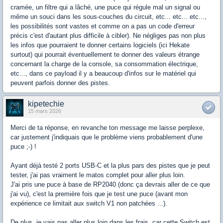
cramée, un filtre qui a lâché, une puce qui régule mal un signal ou
même un souci dans les sous-couches du circuit, etc... etc... etc...,
les possibilités sont vastes et comme on a pas un code d'erreur
précis c'est d'autant plus difficile à cibler). Ne négliges pas non plus
les infos que pourraient te donner certains logiciels (ici Hekate
surtout) qui pourrait éventuellement te donner des valeurs étrange
concernant la charge de la console, sa consommation électrique,
etc..., dans ce payload il y a beaucoup d'infos sur le matériel qui
peuvent parfois donner des pistes.
kipetechie
15 mars 2026
Merci de ta réponse, en revanche ton message me laisse perplexe,
car justement j'indiquais que le problème viens probablement d'une
puce ;-) !
Ayant déjà testé 2 ports USB-C et la plus pars des pistes que je peut
tester, j'ai pas vraiment le matos complet pour aller plus loin.
J'ai pris une puce à base de RP2040 (donc ça devrais aller de ce que
j'ai vu), c'est la première fois que je test une puce (avant mon
expérience ce limitait aux switch V1 non patchées ...).
De plus, je vais pas aller plus loin dans les frais, car cette Switch est