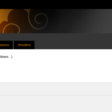
nnonces
Shoutbox
dware...)