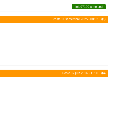
lolo97190
aime ceci
#3
Posté
11 septembre 2025 - 00:02
#4
Posté
07 juin 2026 - 11:50