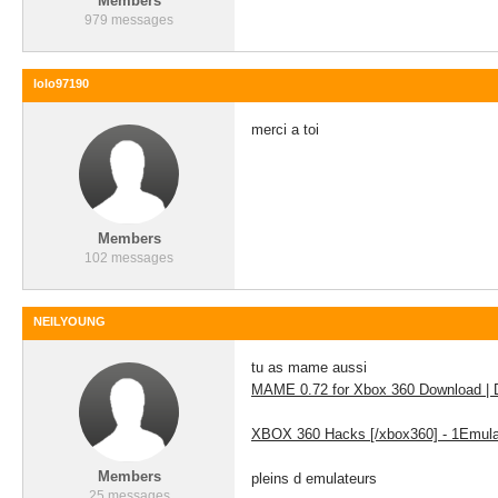
Members
979 messages
lolo97190
merci a toi
Members
102 messages
NEILYOUNG
tu as mame aussi
MAME 0.72 for Xbox 360 Download | 
XBOX 360 Hacks [/xbox360] - 1Emula
Members
pleins d emulateurs
25 messages