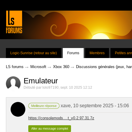
Logic-Sunrise (retour au site)
Forums
Membres
Petites a
→
→
→
LS forums
Microsoft
Xbox 360
Discussions générales (jeux, har
Emulateur
Débuté par
lolo97190
,
sept. 10 2025 12:12
xave
,
10 septembre 2025 - 15:06
Meilleure réponse
https://consolemods....t_v0.2.97.31.7z
Aller au message complet