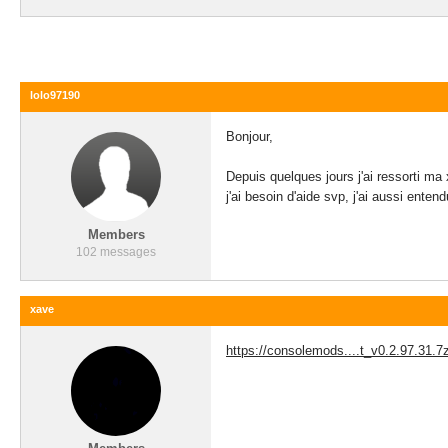
lolo97190
Bonjour,
Depuis quelques jours j'ai ressorti ma
j'ai besoin d'aide svp, j'ai aussi enten
Members
102 messages
xave
https://consolemods....t_v0.2.97.31.7