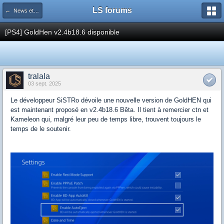
LS forums
← News et actualités postées sur LS
[PS4] GoldHen v2.4b18.6 disponible
tralala
03 sept. 2025
Le développeur SiSTRo dévoile une nouvelle version de GoldHEN qui
est maintenant proposé en v2.4b18.6 Bêta. Il tient à remercier ctn et
Kameleon qui, malgré leur peu de temps libre, trouvent toujours le
temps de le soutenir.