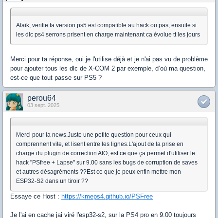
Afaik, verifie ta version ps5 est compatible au hack ou pas, ensuite si
les dlc ps4 serrons prisent en charge maintenant ca évolue tt les jours
Merci pour ta réponse, oui je l'utilise déjà et je n'ai pas vu de problème
pour ajouter tous les dlc de X-COM 2 par exemple, d’où ma question,
est-ce que tout passe sur PS5 ?
perou64
03 sept. 2025
Merci pour la news.Juste une petite question pour ceux qui
comprennent vite, et lisent entre les lignes.L'ajout de la prise en
charge du plugin de correction AIO, est ce que ça permet d'utiliser le
hack "PSfree + Lapse" sur 9.00 sans les bugs de corruption de saves
et autres désagréments ??Est ce que je peux enfin mettre mon
ESP32-S2 dans un tiroir ??
Essaye ce Host :
https://kmeps4.github.io/PSFree
Je l'ai en cache jai viré l'esp32-s2, sur la PS4 pro en 9.00 toujours