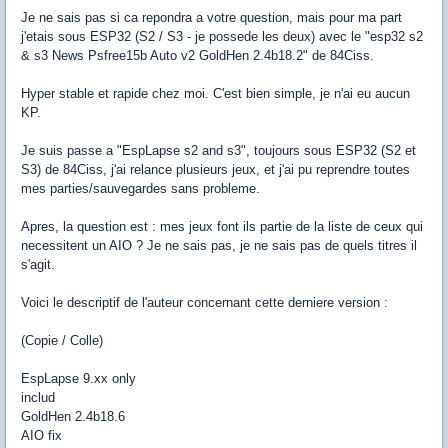
Je ne sais pas si ca repondra a votre question, mais pour ma part
j'etais sous ESP32 (S2 / S3 - je possede les deux) avec le "esp32 s2
& s3 News Psfree15b Auto v2 GoldHen 2.4b18.2" de 84Ciss.
Hyper stable et rapide chez moi. C'est bien simple, je n'ai eu aucun
KP.
Je suis passe a "EspLapse s2 and s3", toujours sous ESP32 (S2 et
S3) de 84Ciss, j'ai relance plusieurs jeux, et j'ai pu reprendre toutes
mes parties/sauvegardes sans probleme.
Apres, la question est : mes jeux font ils partie de la liste de ceux qui
necessitent un AIO ? Je ne sais pas, je ne sais pas de quels titres il
s'agit.
Voici le descriptif de l'auteur concernant cette derniere version :
(Copie / Colle)
EspLapse 9.xx only
includ
GoldHen 2.4b18.6
AIO fix