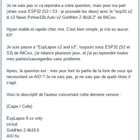
Je ne sais pas si ca repondra a votre question, mais pour ma part
j'etais sous ESP32 (S2 / S3 - je possede les deux) avec le "esp32 s2
& s3 News Psfree15b Auto v2 GoldHen 2.4b18.2" de 84Ciss.
Hyper stable et rapide chez moi. C'est bien simple, je n'ai eu aucun
KP.
Je suis passe a "EspLapse s2 and s3", toujours sous ESP32 (S2 et
S3) de 84Ciss, j'ai relance plusieurs jeux, et j'ai pu reprendre toutes
mes parties/sauvegardes sans probleme.
Apres, la question est : mes jeux font ils partie de la liste de ceux qui
necessitent un AIO ? Je ne sais pas, je ne sais pas de quels titres il
s'agit.
Voici le descriptif de l'auteur concernant cette derniere version :
(Copie / Colle)
EspLapse 9.xx only
includ
GoldHen 2.4b18.6
AIO fix