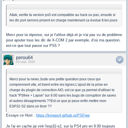
Afaik, verifie ta version ps5 est compatible au hack ou pas, ensuite si
les dlc ps4 serrons prisent en charge maintenant ca évolue tt les jours
Merci pour ta réponse, oui je l'utilise déjà et je n'ai pas vu de problème
pour ajouter tous les dlc de X-COM 2 par exemple, d’où ma question,
est-ce que tout passe sur PS5 ?
perou64
03 sept. 2025
Merci pour la news.Juste une petite question pour ceux qui
comprennent vite, et lisent entre les lignes.L'ajout de la prise en
charge du plugin de correction AIO, est ce que ça permet d'utiliser le
hack "PSfree + Lapse" sur 9.00 sans les bugs de corruption de saves
et autres désagréments ??Est ce que je peux enfin mettre mon
ESP32-S2 dans un tiroir ??
Essaye ce Host :
https://kmeps4.github.io/PSFree
Je l'ai en cache jai viré l'esp32-s2, sur la PS4 pro en 9.00 toujours