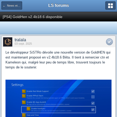
LS forums
← News et actualités postées sur LS
[PS4] GoldHen v2.4b18.6 disponible
tralala
03 sept. 2025
Le développeur SiSTRo dévoile une nouvelle version de GoldHEN qui
est maintenant proposé en v2.4b18.6 Bêta. Il tient à remercier ctn et
Kameleon qui, malgré leur peu de temps libre, trouvent toujours le
temps de le soutenir.