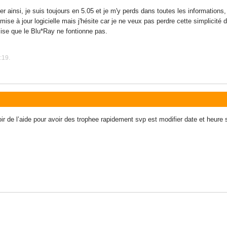
er ainsi, je suis toujours en 5.05 et je m'y perds dans toutes les information
e à jour logicielle mais j'hésite car je ne veux pas perdre cette simplicité
cise que le Blu*Ray ne fontionne pas.
:19.
voir de l’aide pour avoir des trophee rapidement svp est modifier date et heur