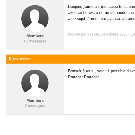
Bonjour, j'aimerais moi aussi fonctionn
avec ce firmware et me demande une mis
à ce sujet ? merci par avance. Je pré
Modifié par bazylla, 24 octobre 2025 - 18
Members
62 messages
Drakplatinium
Bonsoir à tous , serait il possible d’a
Partager Partager
Members
2 messages