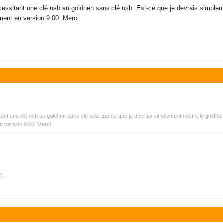
essitant une clé usb au goldhen sans clé usb. Est-ce que je devrais simpleme
lement en version 9.00. Merci
ant une clé usb au goldhen sans clé usb. Est-ce que je devrais simplement mettre le goldhen 
 en version 9.00. Merci
6.