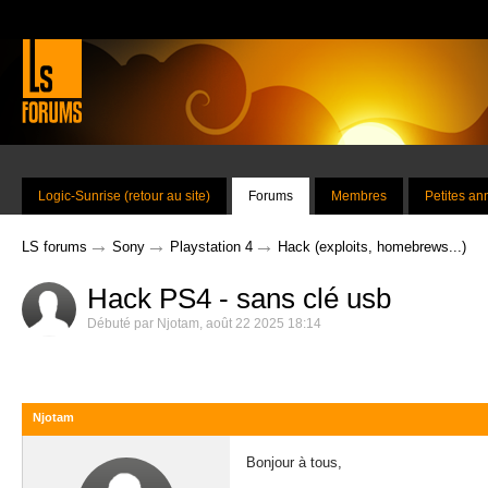
Logic-Sunrise (retour au site)
Forums
Membres
Petites a
→
→
→
LS forums
Sony
Playstation 4
Hack (exploits, homebrews...)
Hack PS4 - sans clé usb
Débuté par
Njotam
,
août 22 2025 18:14
Njotam
Bonjour à tous,