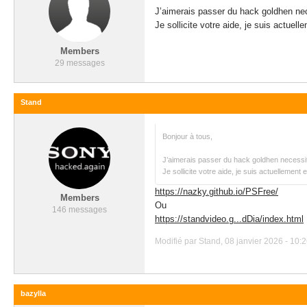
J’aimerais passer du hack goldhen nec
Je sollicite votre aide, je suis actuel
Members
29 messages
Stand
Bonjour à tous,
J’aimerais passer du hack goldhen necessit
Je sollicite votre aide, je suis actuellement
https://nazky.github.io/PSFree/
Members
Ou
146 messages
https://standvideo.g...dDia/index.html
Modifié par Stand, 08 janvier 2026 - 10:2
bazylla