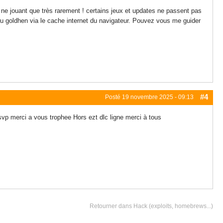
s, ne jouant que très rarement ! certains jeux et updates ne passent pas
 du goldhen via le cache internet du navigateur. Pouvez vous me guider
#4
Posté
19 novembre 2025 - 09:13
e svp merci a vous trophee Hors ezt dlc ligne merci à tous
Retourner dans Hack (exploits, homebrews...)