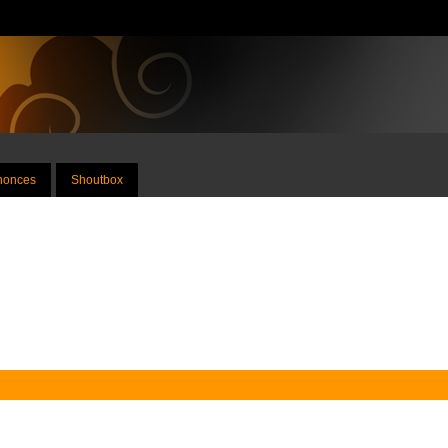
nnonces
Shoutbox