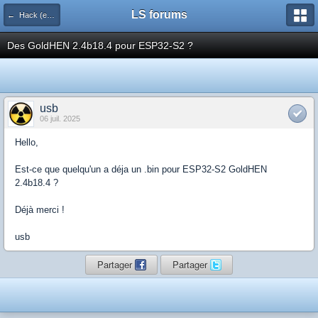
LS forums
← Hack (exploits, homebrews...)
Des GoldHEN 2.4b18.4 pour ESP32-S2 ?
usb
06 juil. 2025
Hello,
Est-ce que quelqu'un a déja un .bin pour ESP32-S2 GoldHEN
2.4b18.4 ?
Déjà merci !
usb
Partager
Partager