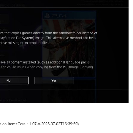
sion ItemzCore : 1.07-V-2025-07-02T16:39:59)