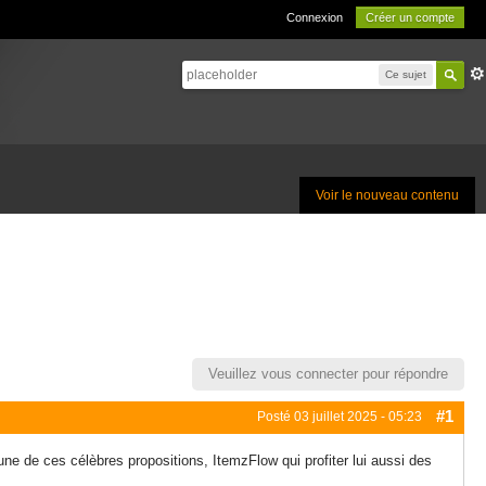
Connexion
Créer un compte
Ce sujet
Voir le nouveau contenu
Veuillez vous connecter pour répondre
#1
Posté
03 juillet 2025 - 05:23
ne de ces célèbres propositions, ItemzFlow qui profiter lui aussi des