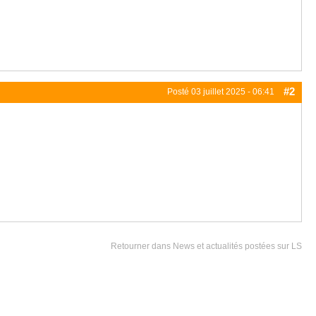
#2
Posté
03 juillet 2025 - 06:41
Retourner dans News et actualités postées sur LS