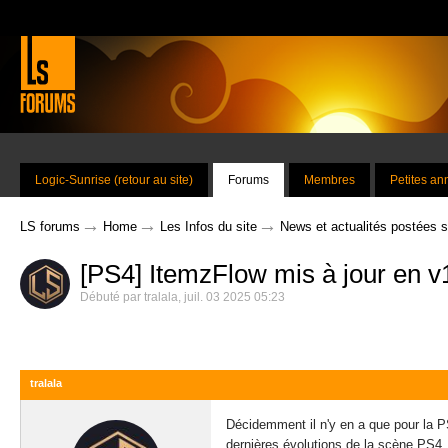
Logic-Sunrise (retour au site)
Forums
Membres
Petites a
→
→
→
LS forums
Home
Les Infos du site
News et actualités postées 
[PS4] ItemzFlow mis à jour en v
Débuté par
tralala
,
juil. 03 2025 05:23
tralala
Décidemment il n'y en a que pour la PS
dernières évolutions de la scène PS4