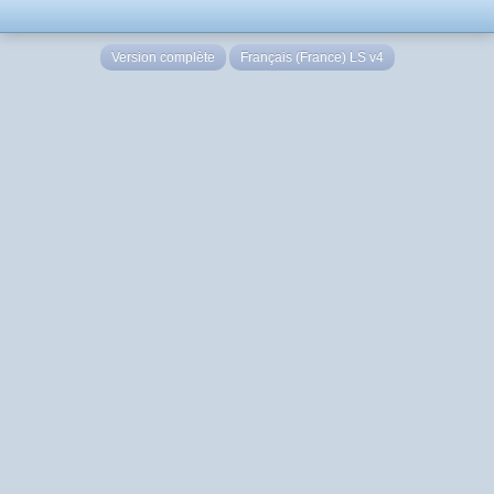
Version complète
Français (France) LS v4