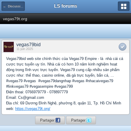
LS forums
← Discussions générales (jeux, hardware...)
vegas79t.org
vegas79bid
11 juin 2025
Vegas79bid web site chính thức của Vegas79 Empire - là nhà cái cá
cược trực tuyến uy tín. Nhà cái có hơn 10 năm kinh nghiệm hoạt
động trong lĩnh vực trực tuyến. Vegas79 cung cấp nhiều sản phẩm
cược như: thể thao, casino online, đá gà trực tuyến, bắn cá, ...
#vegas79 #vegas #vegas79dangnhap #vegas #nhacaivegas79
#linkvegas79 #vegasempire #vegas799
Điện thoại: 0766979779 - 078897779
Email: Cs@gmail.com
Địa chỉ: 69 Dương Đình Nghệ, phường 8, quận 11, Tp. Hồ Chí Minh
web:
https://vegas79t.org/
Partager
Partager