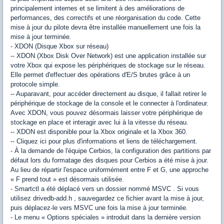
principalement internes et se limitent à des améliorations de
performances, des correctifs et une réorganisation du code. Cette
mise à jour du pilote devra être installée manuellement une fois la
mise à jour terminée.
- XDON (Disque Xbox sur réseau)
-- XDON (Xbox Disk Over Network) est une application installée sur
votre Xbox qui expose les périphériques de stockage sur le réseau.
Elle permet d'effectuer des opérations d'E/S brutes grâce à un
protocole simple.
-- Auparavant, pour accéder directement au disque, il fallait retirer le
périphérique de stockage de la console et le connecter à l'ordinateur.
Avec XDON, vous pouvez désormais laisser votre périphérique de
stockage en place et interagir avec lui à la vitesse du réseau.
-- XDON est disponible pour la Xbox originale et la Xbox 360.
-- Cliquez ici pour plus d'informations et liens de téléchargement.
- À la demande de l'équipe Cerbios, la configuration des partitions par
défaut lors du formatage des disques pour Cerbios a été mise à jour.
Au lieu de répartir l'espace uniformément entre F et G, une approche
« F prend tout » est désormais utilisée.
- Smartctl a été déplacé vers un dossier nommé MSVC . Si vous
utilisez drivedb-add.h , sauvegardez ce fichier avant la mise à jour,
puis déplacez-le vers MSVC une fois la mise à jour terminée.
- Le menu « Options spéciales » introduit dans la dernière version