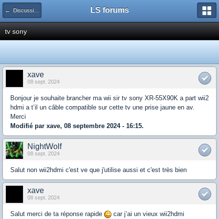
LS forums
← Discussions générales (jeux, hardware...)
tv sony
xave
08 sept. 2024
Bonjour je souhaite brancher ma wii sir tv sony XR-55X90K a part wii2
hdmi a t’il un câble compatible sur cette tv une prise jaune en av.
Merci
Modifié par xave, 08 septembre 2024 - 16:15.
NightWolf
08 sept. 2024
Salut non wii2hdmi c'est ve que j'utilise aussi et c'est très bien
xave
08 sept. 2024
Salut merci de ta réponse rapide
car j’ai un vieux wii2hdmi