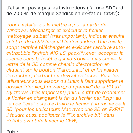
J'ai suivi, pas à pas les instructions (j'ai une SDCard
de 200Go de marque Sandisk en ex-fat ou fat32):
Pour l'installer ou le mettre à jour à partir de
Windows, télécharger et exécuter le fichier
"nettoyage_sd.bat" (très important), indiquer ensuite
la lettre de la SD lorsqu'il le demandera. Une fois le
script terminé télécharger et exécuter l'archive auto-
extractible "switch_AIO_LS_pack(*).exe", accepter la
licence dans la fenêtre qui va s'ouvrir puis choisir la
lettre de la SD comme chemin d'extraction en
cliquant sur le bouton "Parcourir..." et enfin valider
l'extraction, l'extraction devrait se lancer. Pour les
utilisateurs sous Macos ou Linux il faut supprimer le
dossier "dernier_firmware_compatible" de la SD s'il
s'y trouve (très important) puis il suffit de renommer
le fichier en changeant la fin du fichier par ".zip" au
lieu de ".exe" puis d'extraire le fichier à la racine de la
SD (pour les utilisateurs Mac avec une SD en EXFAT
il faudra aussi appliquer le "Fix archive bit" dans
Hekate avant de lancer le CFW).
Puis :