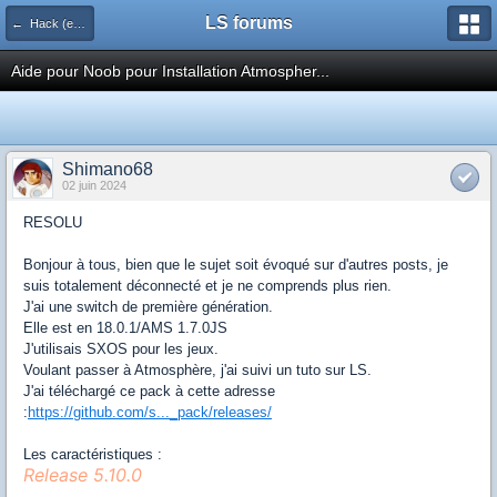
LS forums
← Hack (exploits, homebrews...)
Aide pour Noob pour Installation Atmospher...
Shimano68
02 juin 2024
RESOLU
Bonjour à tous, bien que le sujet soit évoqué sur d'autres posts, je
suis totalement déconnecté et je ne comprends plus rien.
J'ai une switch de première génération.
Elle est en 18.0.1/AMS 1.7.0JS
J'utilisais SXOS pour les jeux.
Voulant passer à Atmosphère, j'ai suivi un tuto sur LS.
J'ai téléchargé ce pack à cette adresse
:
https://github.com/s..._pack/releases/
Les caractéristiques :
Release 5.10.0