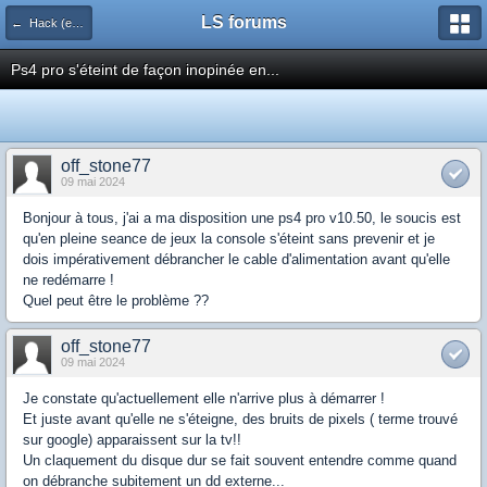
LS forums
← Hack (exploits, homebrews...)
Ps4 pro s'éteint de façon inopinée en...
off_stone77
09 mai 2024
Bonjour à tous, j'ai a ma disposition une ps4 pro v10.50, le soucis est
qu'en pleine seance de jeux la console s'éteint sans prevenir et je
dois impérativement débrancher le cable d'alimentation avant qu'elle
ne redémarre !
Quel peut être le problème ??
off_stone77
09 mai 2024
Je constate qu'actuellement elle n'arrive plus à démarrer !
Et juste avant qu'elle ne s'éteigne, des bruits de pixels ( terme trouvé
sur google) apparaissent sur la tv!!
Un claquement du disque dur se fait souvent entendre comme quand
on débranche subitement un dd externe...