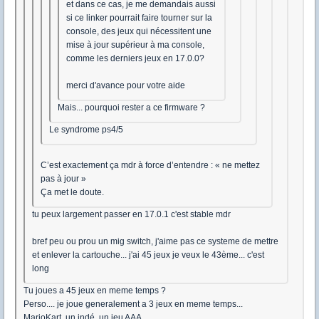
et dans ce cas, je me demandais aussi
si ce linker pourrait faire tourner sur la
console, des jeux qui nécessitent une
mise à jour supérieur à ma console,
comme les derniers jeux en 17.0.0?
merci d'avance pour votre aide
Mais... pourquoi rester a ce firmware ?
Le syndrome ps4/5
C’est exactement ça mdr à force d’entendre : « ne mettez
pas à jour »
Ça met le doute.
tu peux largement passer en 17.0.1 c'est stable mdr
bref peu ou prou un mig switch, j'aime pas ce systeme de mettre
et enlever la cartouche... j'ai 45 jeux je veux le 43ème... c'est
long
Tu joues a 45 jeux en meme temps ?
Perso.... je joue generalement a 3 jeux en meme temps...
MarioKart, un indé, un jeu AAA.