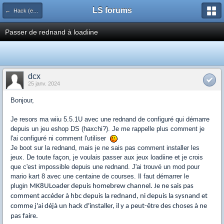
LS forums
← Hack (exploits, homebrews...)
Passer de rednand à loadiine
dcx
25 janv. 2024
Bonjour,
Je resors ma wiiu 5.5.1U avec une rednand de configuré qui démarre
depuis un jeu eshop DS (haxchi?). Je me rappelle plus comment je
l'ai configuré ni comment l'utiliser
Je boot sur la rednand, mais je ne sais pas comment installer les
jeux. De toute façon, je voulais passer aux jeux loadiine et je crois
que c'est impossible depuis une rednand. J'ai trouvé un mod pour
mario kart 8 avec une centaine de courses. Il faut démarrer le
plugin
MK8ULoader depuis homebrew channel. Je ne sais pas
comment accéder à hbc depuis la rednand, ni depuis la sysnand et
comme j'ai déjà un hack d'installer, il y a peut-être des choses à ne
pas faire.