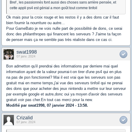
Bref , les passionnés font aussi des choses sans arrière pensée, et
cette appli ps4 est génial a mon goût tout comme tinfoil
Ok mais pour la croix rouge et les restos il y a des dons car il faut
bien fournir la nourriture ou autre...
Pour GameBato je ne vois nulle part de possibilité de dons, ce serai
donc des philanthropes qui financent les serveurs ? J'aime ta façon
de penser mais ça ne semble pas très réaliste dans ce cas ci.
swat1998
07 janv. 2024
Bon admetton qu'il prendrai des informations par derriere mai quel
information ayant de la valeur pourrai-t-on tirer d'une ps4 qui en plus
na pas de psn fonctionnel? Mai il est vrai que les serveurs son pas
gratuit mai en meme temps,j'ai vue des serveurs tinfoil qui ne prenai
des dons que pour acheter des jeux nintendo a mettre sur leur serveur
par exemple google et autre,donc oui ya moyen d'avoir des serveurs
gratuit voir pas cher.En tout cas merci pour la new.
Modifié par swat1998, 07 janvier 2024 - 13:58.
Crizalid
07 janv. 2024