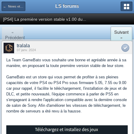
LS forums
← News et actualités postées sur LS
[PS4] La première version stable v1.00 du...
«
Suivant
Précédent
»
tralala
07 janv. 2024
La Team GameBato vous souhaite une bonne et agréable année à sa
manière, en proposant la toute première version stable de leur store.
GameBato est un store qui vous permet de profiter à ses pleines
capacités de votre PS4 ou PS4 Pro sous firmware 5.05, 7.55 ou 9.00
car pour rappel, il facilite le téléchargement, l'installation de jeux et de
DLC, et petite nouveauté, l'équipe commence à parler de PS5 en
s'engageant à rendre l'application compatible avec la dernière console
de salon de Sony. Afin d'améliorer les vitesses de téléchargement, le
nombre de serveurs a été revu à la hausse.