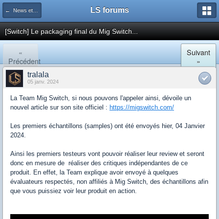
LS forums
← News et actualités postées sur LS
[Switch] Le packaging final du Mig Switch...
«
Suivant
Précédent
»
tralala
05 janv. 2024
La Team Mig Switch, si nous pouvons l'appeler ainsi, dévoile un
nouvel article sur son site officiel :
https://migswitch.com/
Les premiers échantillons (samples) ont été envoyés hier, 04 Janvier
2024.
Ainsi les premiers testeurs vont pouvoir réaliser leur review et seront
donc en mesure de réaliser des critiques indépendantes de ce
produit. En effet, la Team explique avoir envoyé à quelques
évaluateurs respectés, non affiliés à Mig Switch, des échantillons afin
que vous puissiez voir leur produit en action.