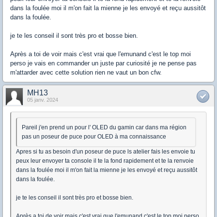
dans la foulée moi il m'on fait la mienne je les envoyé et reçu aussitôt
dans la foulée.
je te les conseil il sont très pro et bosse bien.
Après a toi de voir mais c'est vrai que l'emunand c'est le top moi
perso je vais en commander un juste par curiosité je ne pense pas
m'attarder avec cette solution rien ne vaut un bon cfw.
MH13
05 janv. 2024
Pareil j'en prend un pour l' OLED du gamin car dans ma région
pas un poseur de puce pour OLED à ma connaissance
Apres si tu as besoin d'un poseur de puce ls atelier fais les envoie tu
peux leur envoyer ta console il te la fond rapidement et te la renvoie
dans la foulée moi il m'on fait la mienne je les envoyé et reçu aussitôt
dans la foulée.
je te les conseil il sont très pro et bosse bien.
Après a toi de voir mais c'est vrai que l'emunand c'est le top moi perso