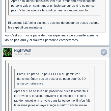
Après a toi de voir mais c'est vrai que l'emunand c'est le top moi
perso je vais en commander un juste par curiosité je ne pense
pas m'attarder avec cette solution rien ne vaut un bon cfw.
Et pas que LS Atelier d'ailleurs pas mal de poseur de puces accepte
les expéditions maintenant
oui c'est sur moi je parle de mon expérience personnelle après je
doute pas qu'il y ai d'autres personne compétentes.
NightWolf
05 janv. 2024
Pareil j'en prend un pour l' OLED du gamin car
dans ma région pas un poseur de puce pour OLED
à ma connaissance
Apres si tu as besoin d'un poseur de puce ls atelier fais
les envoie tu peux leur envoyer ta console il te la fond
rapidement et te la renvoie dans la foulée moi il m'on fait
la mienne je les envoyé et reçu aussitôt dans la foulée.